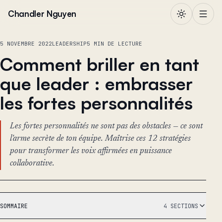
Aller au contenu
Chandler Nguyen
5 NOVEMBRE 2022
LEADERSHIP
5 MIN DE LECTURE
Comment briller en tant
que leader : embrasser
les fortes personnalités
Les fortes personnalités ne sont pas des obstacles — ce sont
l'arme secrète de ton équipe. Maîtrise ces 12 stratégies
pour transformer les voix affirmées en puissance
collaborative.
SOMMAIRE
4 SECTIONS