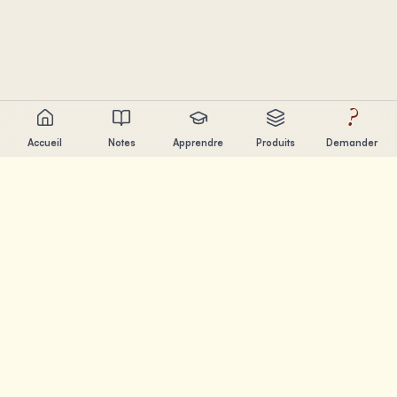
?
Accueil
Notes
Apprendre
Produits
Demander
Chandler Nguyen
Developpeur IA, eternel apprenant et createur de produits.
Je construis des outils qui aident les gens a apprendre et
creer.