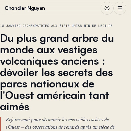
Aller au contenu
Chandler Nguyen
18 JANVIER 2024
EXPATRIÉS AUX ÉTATS-UNIS
8 MIN DE LECTURE
Du plus grand arbre du
monde aux vestiges
volcaniques anciens :
dévoiler les secrets des
parcs nationaux de
l'Ouest américain tant
aimés
Rejoins-moi pour découvrir les merveilles cachées de
l'Ouest — des observations de renards après un siècle de