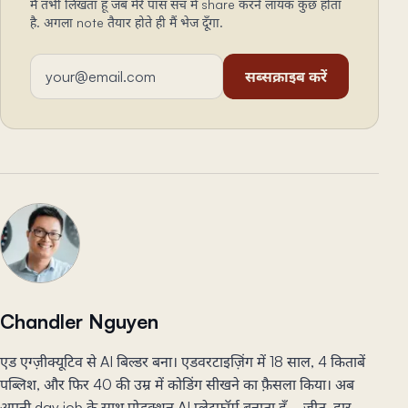
मैं तभी लिखता हूँ जब मेरे पास सच में share करने लायक कुछ होता
है. अगला note तैयार होते ही मैं भेज दूँगा.
ईमेल एड्रेस
सब्सक्राइब करें
Chandler Nguyen
एड एग्ज़ीक्यूटिव से AI बिल्डर बना। एडवरटाइज़िंग में 18 साल, 4 किताबें
पब्लिश, और फिर 40 की उम्र में कोडिंग सीखने का फ़ैसला किया। अब
अपनी day job के साथ प्रोडक्शन AI प्लेटफ़ॉर्म बनाता हूँ—जीत, हार,