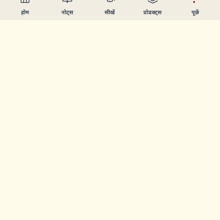
होम
नोट्स
सीखें
प्रोडक्ट्स
पूछें
Chandler Nguyen
AI बिल्डर, हमेशा सीखने वाला, और प्रोडक्ट क्रिएटर। ऐसे टूल्स बनाता हूँ
जो लोगों को सीखने और बनाने में मदद करें।
पेज
नोट्स
सीखें