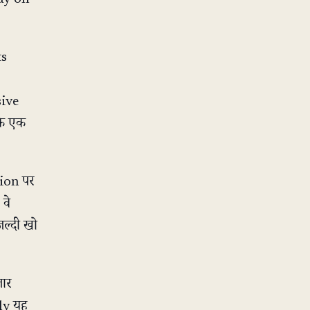
ts
sive
कि एक
tion पर
वे
ल्दी खो
़ार
tly यह