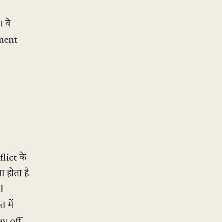
 वे
nment
lict के
 होता है
l
 में
ay off