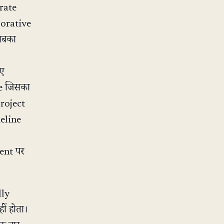
orate
aborative
 सबका
िए
ue जिसका
project
meline
ment पर
lly
ीं होता।