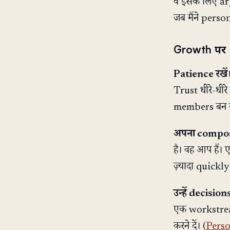
वे इसके लिए ar
जब मैंने pers
Growth पर
Patience रखें
Trust धीरे-धीर
members बन जा
अपना composu
है। वह आप हैं।
ज़्यादा quickl
उन्हें decisions
एक workstream
करने दें। (
Perso