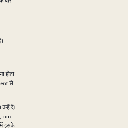
एक बार
ै।
ना होता
ment से
हें दें।
g run
में इसके