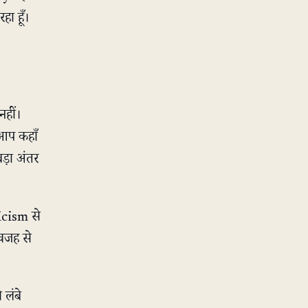
ा हूँ।
नहीं।
 आप कहाँ
बड़ा अंतर
cism से
वजह से
 लंबे