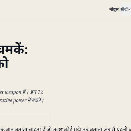
नोट्स
सीखें
चमकें:
को
cret weapon हैं। इन 12
rative power में बदलें।
बात बताना चाहता हूँ जो काश कोई मुझे तब बताता जब मैं पहली ब