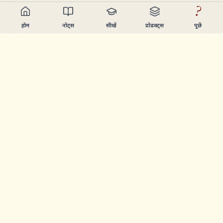
?
होम
नोट्स
सीखें
प्रोडक्ट्स
पूछें
Chandler Nguyen
AI बिल्डर, हमेशा सीखने वाला, और प्रोडक्ट क्रिएटर। ऐसे टूल्स बनाता हूँ
जो लोगों को सीखने और बनाने में मदद करें।
पेज
नोट्स
सीखें