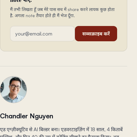
मैं तभी लिखता हूँ जब मेरे पास सच में share करने लायक कुछ होता
है. अगला note तैयार होते ही मैं भेज दूँगा.
ईमेल एड्रेस
सब्सक्राइब करें
Chandler Nguyen
एड एग्ज़ीक्यूटिव से AI बिल्डर बना। एडवरटाइज़िंग में 18 साल, 4 किताबें
पब्लिश, और फिर 40 की उम्र में कोडिंग सीखने का फ़ैसला किया। अब