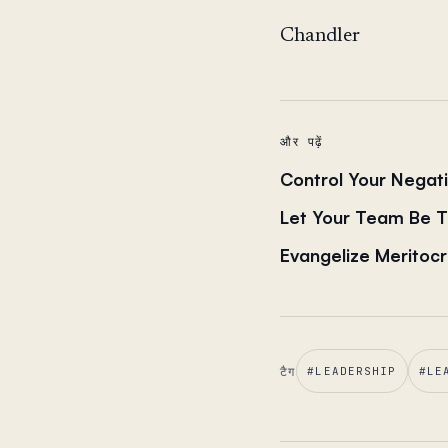
Chandler
और पढ़ें
Control Your Negat
Let Your Team Be 
Evangelize Meritoc
टैग
#
LEADERSHIP
#
LE