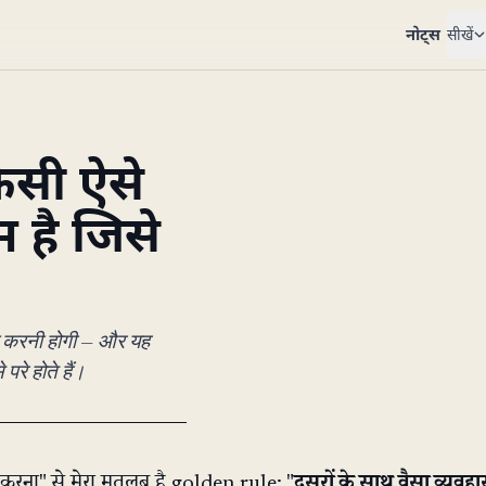
नोट्स
सीखें
िसी ऐसे
 है जिसे
िल करनी होगी — और यह
रे होते हैं।
र करना" से मेरा मतलब है golden rule: "
दूसरों के साथ वैसा व्यवहा