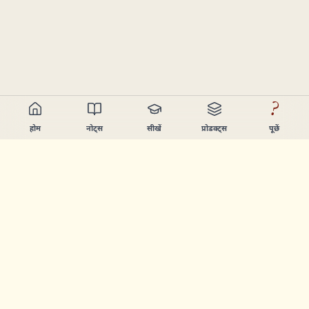
?
होम
नोट्स
सीखें
प्रोडक्ट्स
पूछें
Chandler Nguyen
AI बिल्डर, हमेशा सीखने वाला, और प्रोडक्ट क्रिएटर। ऐसे टूल्स बनाता हूँ
जो लोगों को सीखने और बनाने में मदद करें।