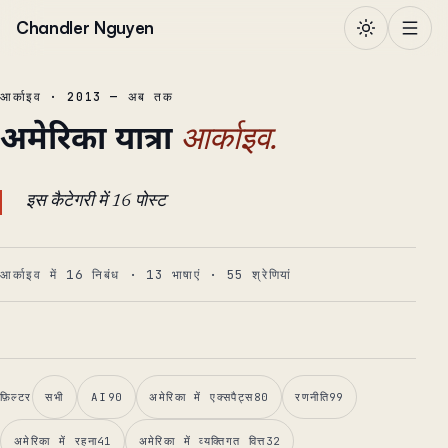
सामग्री पर जाएं
Chandler Nguyen
आर्काइव · 2013 — अब तक
अमेरिका यात्रा
आर्काइव.
इस कैटेगरी में 16 पोस्ट
आर्काइव में 16 निबंध
·
13
भाषाएं
·
55
श्रेणियां
फ़िल्टर
सभी
AI
90
अमेरिका में एक्सपैट्स
80
रणनीति
99
अमेरिका में रहना
41
अमेरिका में व्यक्तिगत वित्त
32