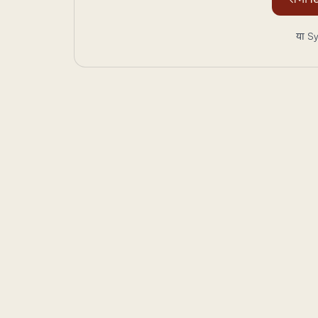
या Sy