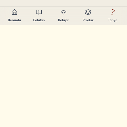
?
Beranda
Catatan
Belajar
Produk
Tanya
Chandler Nguyen
AI builder, lifelong learner, dan product creator. Build tools
yang bantu orang belajar dan berkarya.
HALAMAN