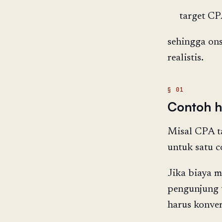
target CP
sehingga on
realistis.
Contoh h
Misal CPA ta
untuk satu co
Jika biaya 
pengunjung t
harus konver