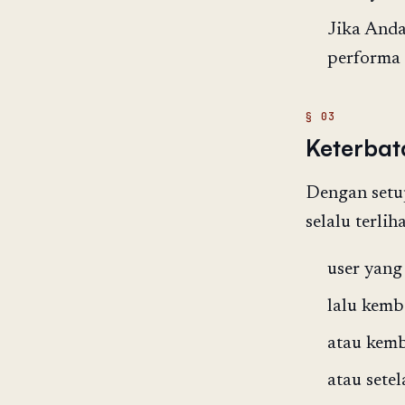
Jika Anda
performa 
Keterbat
Dengan setup
selalu terli
user yang
lalu kemba
atau kemb
atau sete