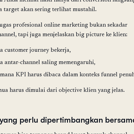
au Anda menilai hasil hanya dari conversion langsun
a target akan sering terlihat mustahil.
tugas profesional online marketing bukan sekadar
annel, tapi juga menjelaskan big picture ke klien:
 customer journey bekerja,
 antar-channel saling memengaruhi,
mana KPI harus dibaca dalam konteks funnel penuh
mua harus dimulai dari objective klien yang jelas.
yang perlu dipertimbangkan bersam