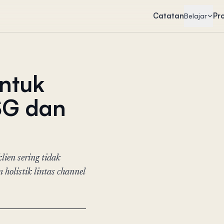
Catatan
Pr
Belajar
untuk
 SG dan
ien sering tidak
 holistik lintas channel