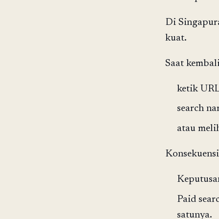
Di Singapur
kuat.
Saat kembali
ketik URL
search na
atau meli
Konsekuensi
Keputusan
Paid sear
satunya.