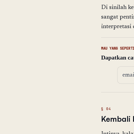
Di sinilah k
sangat penti
interpretasi
MAU YANG SEPERT
Dapatkan cat
Alama
Kembali 