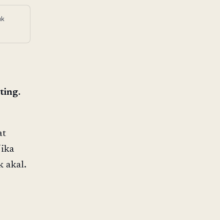
ak
ting
.
at
Jika
 akal.