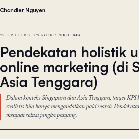
Lewati ke konten
Chandler Nguyen
22 SEPTEMBER 2007
STRATEGI
3 MENIT BACA
Pendekatan holistik 
online marketing (di
Asia Tenggara)
Dalam konteks Singapura dan Asia Tenggara, target KPI kl
realistis bila hanya mengandalkan paid search. Pendekatan
menjadi solusi jangka panjang.