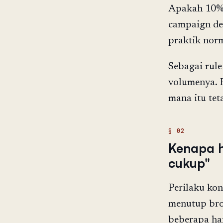
Apakah 10% t
campaign den
praktik nor
Sebagai rule
volumenya. P
mana itu te
Kenapa hi
cukup"
Perilaku ko
menutup brow
beberapa ha