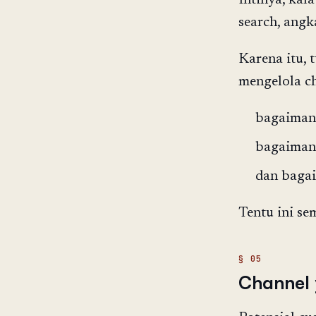
Intinya, kal
search, angk
Karena itu, 
mengelola ch
bagaimana
bagaimana
dan bagai
Tentu ini se
Channel 