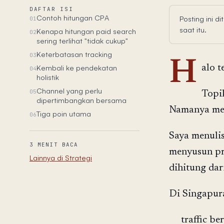
DAFTAR ISI
Contoh hitungan CPA
Posting ini d
01
saat itu.
Kenapa hitungan paid search
02
sering terlihat "tidak cukup"
Keterbatasan tracking
03
H
Kembali ke pendekatan
alo 
04
holistik
Channel yang perlu
05
Topik
dipertimbangkan bersama
Namanya mem
Tiga poin utama
06
Saya menulis
3 MENIT BACA
menyusun pr
Lainnya di Strategi
dihitung dar
Di Singapur
traffic be