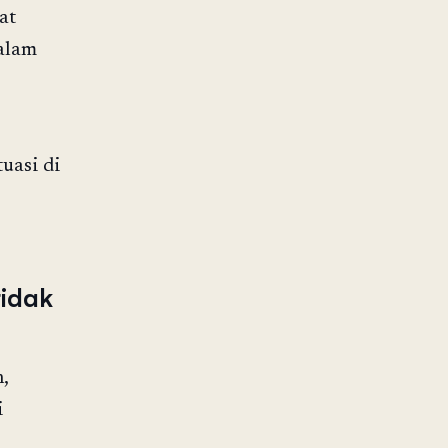
at
Dalam
uasi di
tidak
,
i