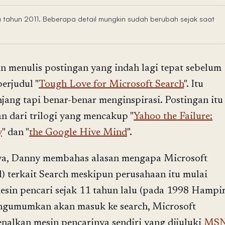
ada tahun 2011. Beberapa detail mungkin sudah berubah sejak saat
an menulis postingan yang indah lagi tepat sebelum
erjudul "
Tough Love for Microsoft Search
". Itu
jang tapi benar-benar menginspirasi. Postingan itu
an dari trilogi yang mencakup "
Yahoo the Failure:
y
" dan "
the Google Hive Mind
".
a, Danny membahas alasan mengapa Microsoft
l) terkait Search meskipun perusahaan itu mulai
in pencari sejak 11 tahun lalu (pada 1998 Hampi
engumumkan akan masuk ke search, Microsoft
alkan mesin pencarinya sendiri yang dijuluki
MS