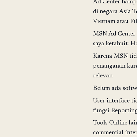
Ad Center hampir
di negara Asia T
Vietnam atau Fil
MSN Ad Center j
saya ketahui): H
Karena MSN tida
penanganan karak
relevan
Belum ada softwa
User interface t
fungsi Reportin
Tools Online lai
commercial inten