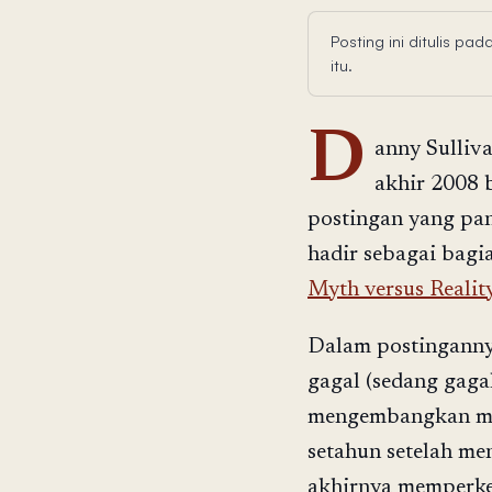
Posting ini ditulis p
itu.
D
anny Sulliv
akhir 2008 b
postingan yang pan
hadir sebagai bagi
Myth versus Realit
Dalam postinganny
gagal (sedang gaga
mengembangkan mes
setahun setelah m
akhirnya memperken