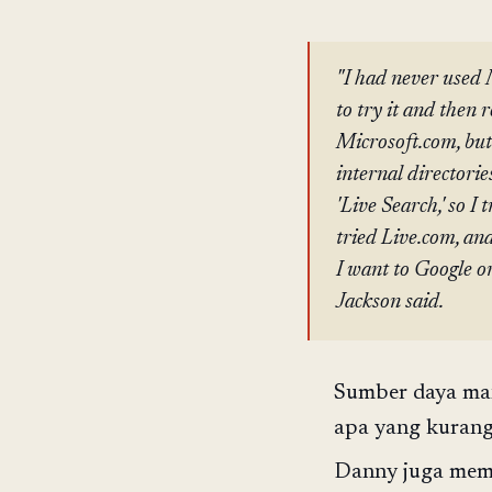
"I had never used 
to try it and then r
Microsoft.com, but
internal directori
'Live Search,' so I
tried Live.com, and
I want to Google or
Jackson said.
Sumber daya man
apa yang kurang
Danny juga memb