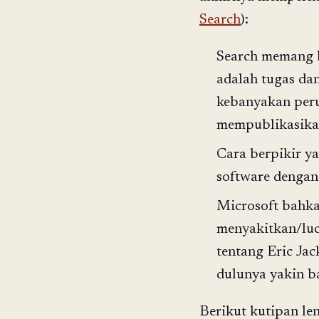
Search
):
Search memang b
adalah tugas da
kebanyakan peru
mempublikasikan
Cara berpikir y
software dengan
Microsoft bahka
menyakitkan/luc
tentang Eric Ja
dulunya yakin b
Berikut kutipan le