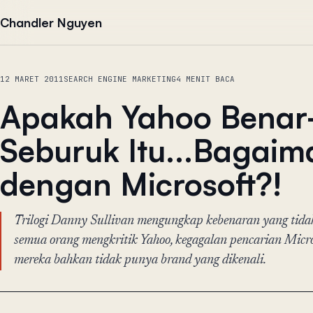
Lewati ke konten
Chandler Nguyen
12 MARET 2011
SEARCH ENGINE MARKETING
4 MENIT BACA
Apakah Yahoo Benar
Seburuk Itu...Bagai
dengan Microsoft?!
Trilogi Danny Sullivan mengungkap kebenaran yang tid
semua orang mengkritik Yahoo, kegagalan pencarian Micro
mereka bahkan tidak punya brand yang dikenali.