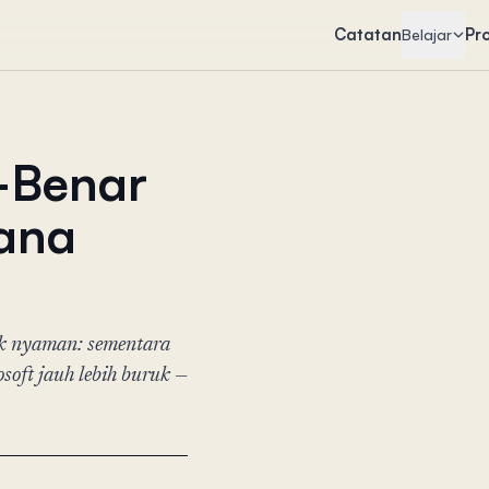
Catatan
Pr
Belajar
-Benar
mana
ak nyaman: sementara
soft jauh lebih buruk —