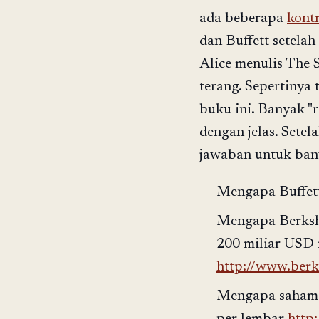
ada beberapa
kontr
dan Buffett setelah
Alice menulis The 
terang. Sepertinya t
buku ini. Banyak "
dengan jelas. Set
jawaban untuk bany
Mengapa Buffett
Mengapa Berkshi
200 miliar USD 
http://www.ber
Mengapa saham 
per lembar
http