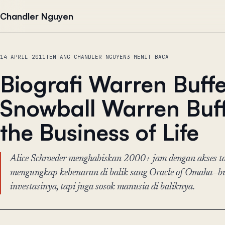
Lewati ke konten
Chandler Nguyen
14 APRIL 2011
TENTANG CHANDLER NGUYEN
3 MENIT BACA
Biografi Warren Buffe
Snowball Warren Buff
the Business of Life
Alice Schroeder menghabiskan 2000+ jam dengan akses ta
mengungkap kebenaran di balik sang Oracle of Omaha—b
investasinya, tapi juga sosok manusia di baliknya.