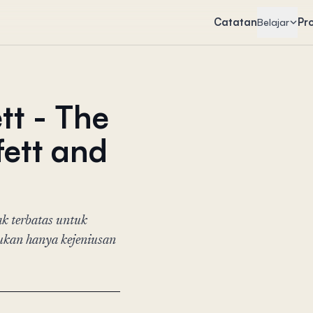
Catatan
Pr
Belajar
tt - The
ett and
k terbatas untuk
ukan hanya kejeniusan