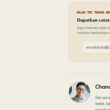
KALAU INI TERASA BE
Dapatkan catata
Saya menulis saat m
catatan berikutnya 
Alamat email
Chand
Eks ad e
terbit, 
membang