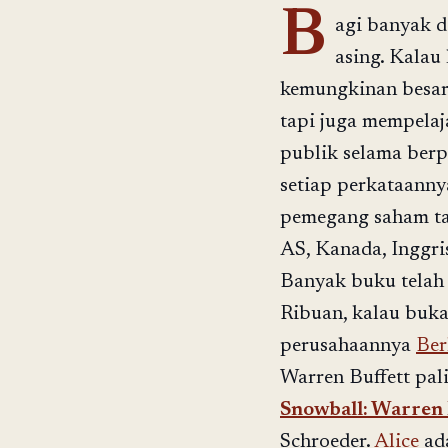
B
agi banyak d
asing. Kalau
kemungkinan besar
tapi juga mempelaj
publik selama ber
setiap perkataanny
pemegang saham tah
AS, Kanada, Inggri
Banyak buku telah d
Ribuan, kalau bukan
perusahaannya
Ber
Warren Buffett pal
Snowball: Warren B
Schroeder.
Alice
ada