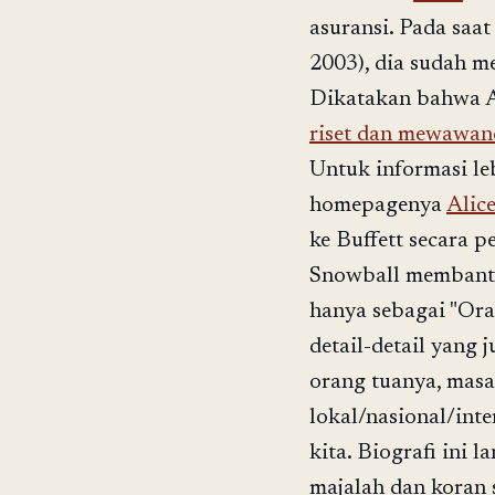
asuransi. Pada saat
2003), dia sudah m
Dikatakan bahwa A
riset dan mewawanc
Untuk informasi leb
homepagenya
Alic
ke Buffett secara 
Snowball membantu
hanya sebagai "Ora
detail-detail yang 
orang tuanya, masa
lokal/nasional/inte
kita. Biografi ini 
majalah dan koran s