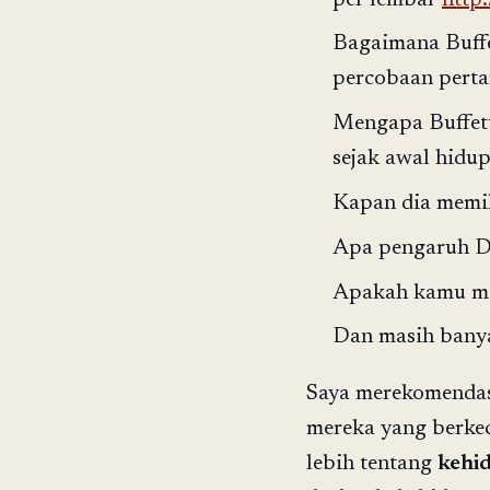
Bagaimana Buffet
percobaan pert
Mengapa Buffett
sejak awal hidu
Kapan dia memil
Apa pengaruh Da
Apakah kamu mau
Dan masih banyak
Saya merekomendas
mereka yang berkec
lebih tentang
kehi