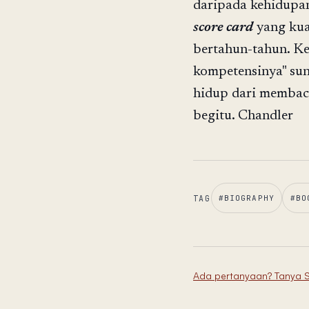
daripada kehidupan
score card
yang kua
bertahun-tahun. Ke
kompetensinya" sun
hidup dari membac
begitu. Chandler
TAG
#
BIOGRAPHY
#
BO
Ada pertanyaan? Tanya 