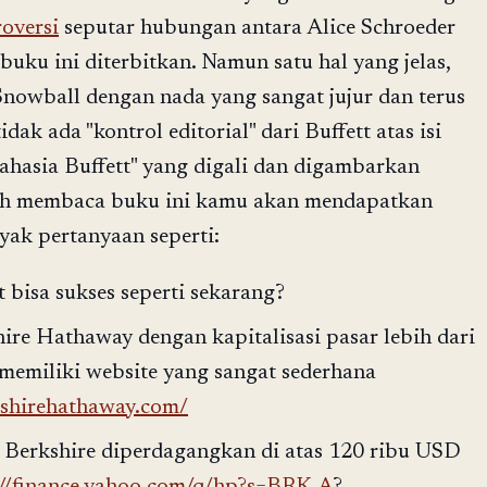
oversi
seputar hubungan antara Alice Schroeder
 buku ini diterbitkan. Namun satu hal yang jelas,
Snowball dengan nada yang sangat jujur dan terus
idak ada "kontrol editorial" dari Buffett atas isi
rahasia Buffett" yang digali dan digambarkan
elah membaca buku ini kamu akan mendapatkan
ak pertanyaan seperti:
 bisa sukses seperti sekarang?
re Hathaway dengan kapitalisasi pasar lebih dari
memiliki website yang sangat sederhana
kshirehathaway.com/
Berkshire diperdagangkan di atas 120 ribu USD
://finance.yahoo.com/q/hp?s=BRK-A
?