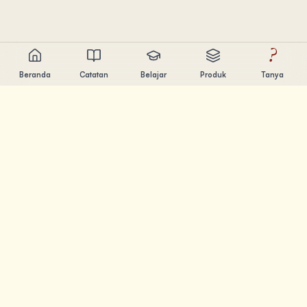
?
Beranda
Catatan
Belajar
Produk
Tanya
Chandler Nguyen
AI builder, lifelong learner, dan product creator. Build tools
yang bantu orang belajar dan berkarya.
HALAMAN
Catatan