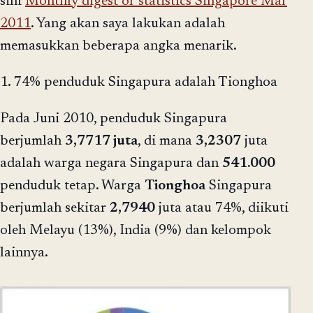
sini
Monthly digest of statistics Singapore Mar
2011
. Yang akan saya lakukan adalah
memasukkan beberapa angka menarik.
1. 74% penduduk Singapura adalah Tionghoa
Pada Juni 2010, penduduk Singapura
berjumlah
3,7717 juta
, di mana
3,2307
juta
adalah warga negara Singapura dan
541.000
penduduk tetap. Warga
Tionghoa
Singapura
berjumlah sekitar
2,7940
juta atau 74%, diikuti
oleh Melayu (13%), India (9%) dan kelompok
lainnya.