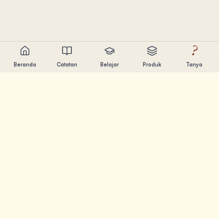
?
Beranda
Catatan
Belajar
Produk
Tanya
Chandler Nguyen
AI builder, lifelong learner, dan product creator. Build tools
yang bantu orang belajar dan berkarya.
HALAMAN