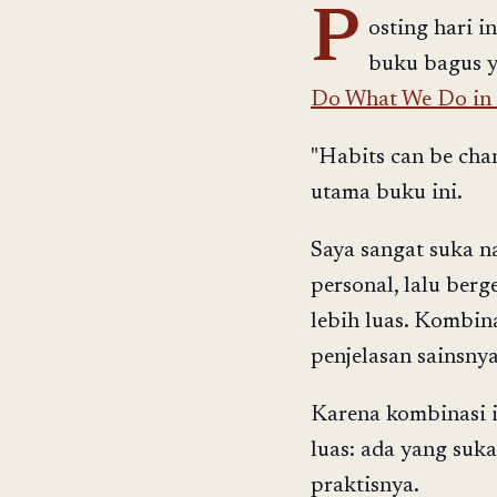
P
osting hari i
buku bagus y
Do What We Do in L
"Habits can be cha
utama buku ini.
Saya sangat suka na
personal, lalu berg
lebih luas. Kombina
penjelasan sainsnya
Karena kombinasi 
luas: ada yang suka
praktisnya.