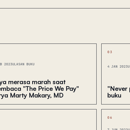
03
B 2023
ULASAN BUKU
4 JAN 2023
U
ya merasa marah saat
mbaca "The Price We Pay"
"Never p
rya Marty Makary, MD
buku
06
7 JUN 2022
U