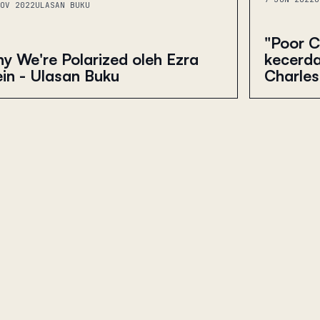
OV 2022
ULASAN BUKU
"Poor C
kecerd
y We're Polarized oleh Ezra
Charles
ein - Ulasan Buku