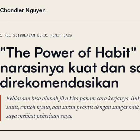
Lewati ke konten
Chandler Nguyen
1 MEI 2018
ULASAN BUKU
1 MENIT BACA
"The Power of Habit" 
narasinya kuat dan s
direkomendasikan
Kebiasaan bisa diubah jika kita paham cara kerjanya. B
sains, contoh nyata, dan saran praktis dengan sangat baik
saya melihat pekerjaan saya.