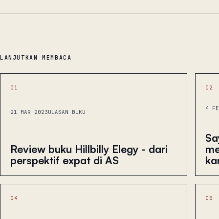
LANJUTKAN MEMBACA
01
02
4 FE
21 MAR 2023
ULASAN BUKU
Sa
me
Review buku Hillbilly Elegy - dari
ka
perspektif expat di AS
04
05