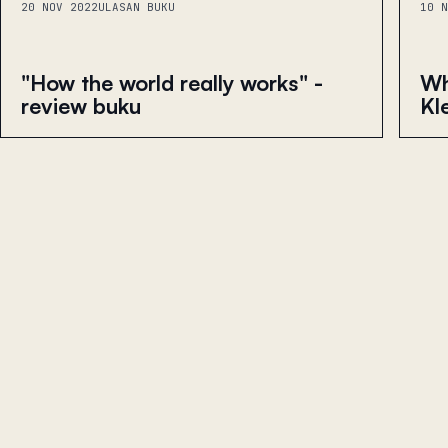
20 NOV 2022
ULASAN BUKU
10 N
"How the world really works" -
Wh
review buku
Kl