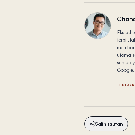
Chand
Eks ad e
terbit, 
membang
utama s
semua ya
Google. 
TENTANG
Salin tautan