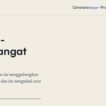
Catatan
Pr
Belajar
-
angat
uku ini menggabungkan
, dan itu mengubah cara