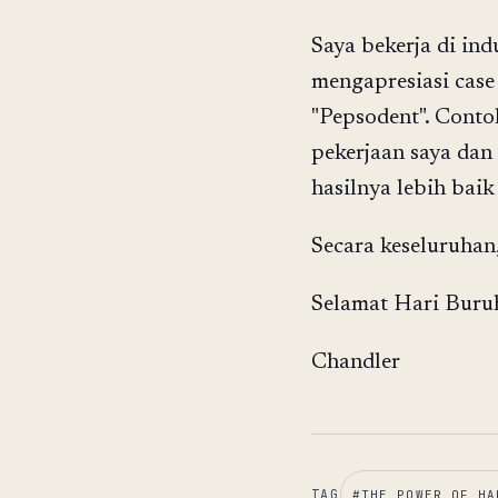
Saya bekerja di ind
mengapresiasi case 
"Pepsodent". Cont
pekerjaan saya dan
hasilnya lebih baik 
Secara keseluruhan
Selamat Hari Buru
Chandler
TAG
#
THE POWER OF HA