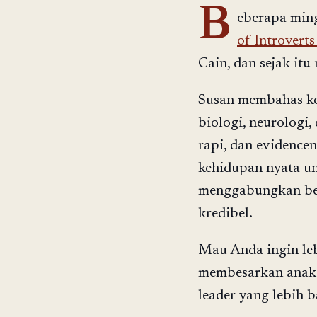
B
eberapa min
of Introverts
Cain, dan sejak it
Susan membahas kon
biologi, neurologi,
rapi, dan evidence
kehidupan nyata u
menggabungkan berb
kredibel.
Mau Anda ingin leb
membesarkan anak y
leader yang lebih b