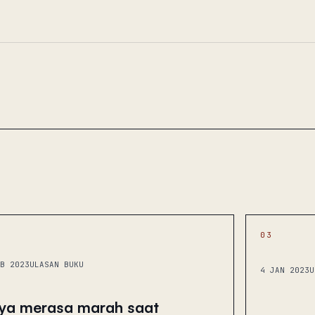
03
B 2023
ULASAN BUKU
4 JAN 2023
U
ya merasa marah saat