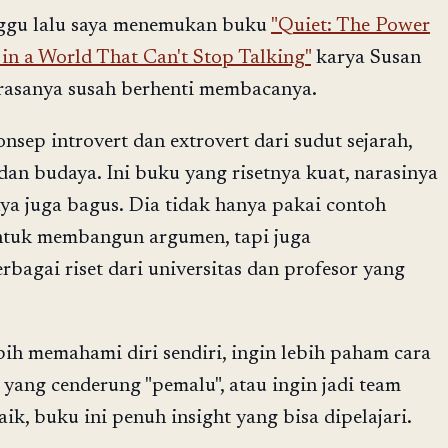
ggu lalu saya menemukan buku
"Quiet: The Power
 in a World That Can't Stop Talking"
karya Susan
u rasanya susah berhenti membacanya.
sep introvert dan extrovert dari sudut sejarah,
 dan budaya. Ini buku yang risetnya kuat, narasinya
nya juga bagus. Dia tidak hanya pakai contoh
ntuk membangun argumen, tapi juga
agai riset dari universitas dan profesor yang
ih memahami diri sendiri, ingin lebih paham cara
ang cenderung "pemalu", atau ingin jadi team
aik, buku ini penuh insight yang bisa dipelajari.