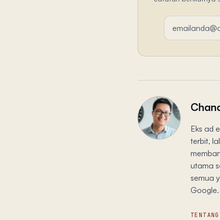
Alamat email
Chand
Eks ad e
terbit, 
membang
utama s
semua ya
Google. 
TENTANG