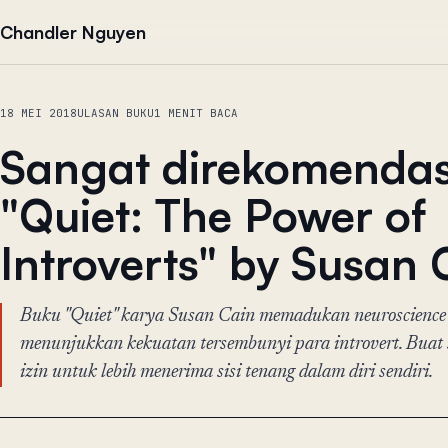
Lewati ke konten
Chandler Nguyen
18 MEI 2018
ULASAN BUKU
1 MENIT BACA
Sangat direkomenda
"Quiet: The Power of
Introverts" by Susan 
Buku "Quiet" karya Susan Cain memadukan neuroscience 
menunjukkan kekuatan tersembunyi para introvert. Buat 
izin untuk lebih menerima sisi tenang dalam diri sendiri.