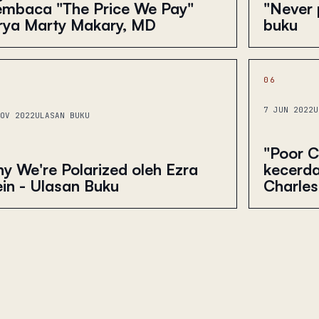
mbaca "The Price We Pay"
"Never p
rya Marty Makary, MD
buku
06
7 JUN 2022
U
OV 2022
ULASAN BUKU
"Poor C
kecerd
y We're Polarized oleh Ezra
Charles
ein - Ulasan Buku