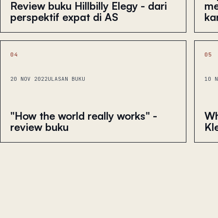
me
Review buku Hillbilly Elegy - dari
ka
perspektif expat di AS
04
05
20 NOV 2022
ULASAN BUKU
10 N
"How the world really works" -
Wh
review buku
Kl