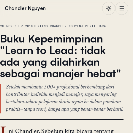
Lewati ke konten
Chandler Nguyen
28 NOVEMBER 2018
TENTANG CHANDLER NGUYEN
3 MENIT BACA
Buku Kepemimpinan
"Learn to Lead: tidak
ada yang dilahirkan
sebagai manajer hebat"
Setelah membantu 500+ profesional berkembang dari
kontributor individu menjadi manajer, saya menyaring
bertahun-tahun pelajaran dunia nyata ke dalam panduan
praktis—tanpa teori, hanya apa yang benar-benar berhasil.
ni Chandler. Sebelum kita bicara tentang