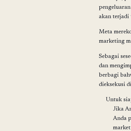
pengeluaran
akan terjadi
Meta mereko
marketing 
Sebagai ses
dan mengimp
berbagi bahw
dieksekusi d
Untuk sia
Jika A
Anda p
market