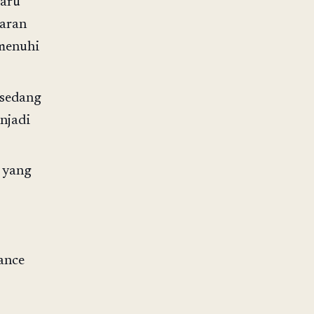
baru
garan
menuhi
 sedang
njadi
f yang
ance