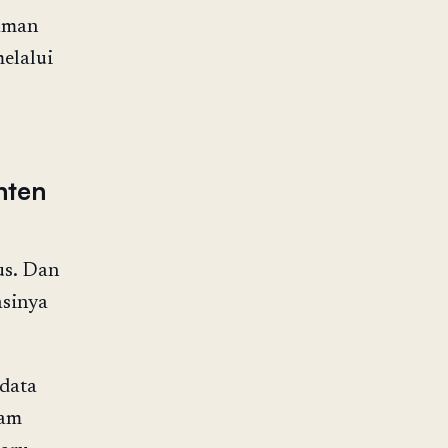
aman
elalui
nten
us. Dan
sinya
 data
lam