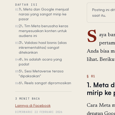
DAFTAR ISI
1\. Meta dan Google menjual
Posting ini 
01
narasi yang sangat mirip ke
saat itu.
pasar
2\. Tim Meta berusaha keras
02
menyesuaikan konten untuk
S
aya ba
audiens ini
3\. Validasi hasil bisnis (alias
pertam
03
inkrementalitas) sangat
Anda bisa m
ditekankan
4\. Ini adalah acara yang
lihat. Berik
04
padat
5\. Sesi Metaverse terasa
05
"dipaksakan"
6\. Reels sangat dipromosikan
1. Meta 
06
mirip ke
3 MENIT BACA
Lainnya di Facebook
Cara Meta m
DIPERBARUI 22 FEBRUARI 2026
dengan Goog