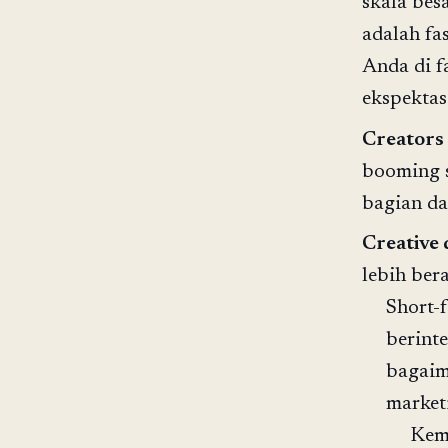
skala bes
adalah fa
Anda di f
ekspektas
Creators
booming s
bagian da
Creative 
lebih ber
Short-
berint
bagaim
market
Kem