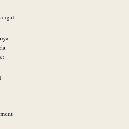
sangat
nnya
nda
a?
l
ement