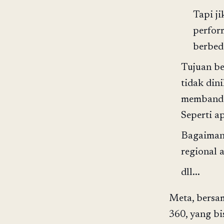
Tapi j
perfor
berbed
Tujuan be
tidak din
membandin
Seperti a
Bagaimana
regional 
dll...
Meta, bersa
360, yang bi