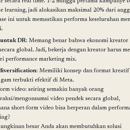
ar secara real time. 1-2 minggu pertama kampanye 
se learning, jadi alokasikan maksimal 20% dari ang
ase ini untuk memastikan performa keseluruhan me
i.
 untuk DR
: Memang benar bahwa ekonomi kreator
ecara global. Jadi, bekerja dengan kreator harus me
ri performance marketing mix.
diversification
: Memiliki konsep dan format kreati
agam terbukti efektif di Meta.
form video: seiring semakin banyak orang
eraksi/mengonsumsi video pendek secara global,
ana short-form video bisa berperan dalam perform
ing?
ungkinan besar Anda akan membutuhkan solusi