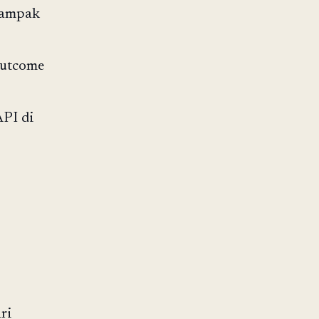
dampak
outcome
API di
ri