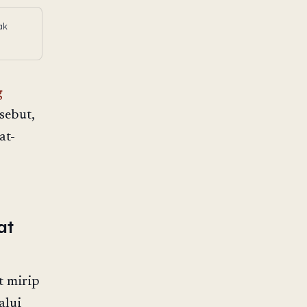
ak
g
sebut,
at-
at
t mirip
alui