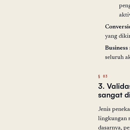
pen
akti
Conversi
yang diki
Business 
seluruh a
3. Valida
sangat d
Jenis penek
lingkungan m
dasarnya, p