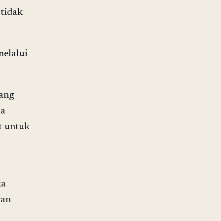
tidak
elalui
cang
sa
t untuk
ka
ran