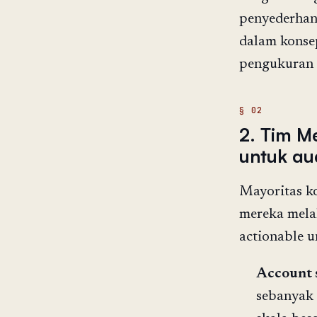
penyederhan
dalam konsep
pengukuran 
2. Tim M
untuk aud
Mayoritas k
mereka mela
actionable u
Account s
sebanyak