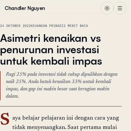
Lewati ke konten
Chandler Nguyen
24 OKTOBER 2022
KEUANGAN PRIBADI
2 MENIT BACA
Asimetri kenaikan vs
penurunan investasi
untuk kembali impas
Rugi 25% pada investasi tidak cukup dipulihkan dengan
naik 25%. Anda butuh kenaikan 33% untuk kembali
impas, dan gap ini makin besar saat kerugian makin
dalam.
S
aya belajar pelajaran ini dengan cara yang
tidak menyenangkan. Saat pertama mulai