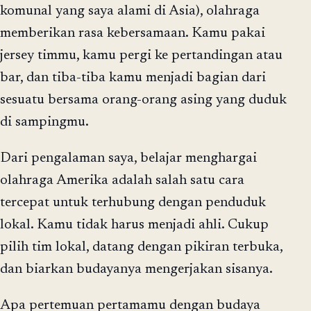
komunal yang saya alami di Asia), olahraga
memberikan rasa kebersamaan. Kamu pakai
jersey timmu, kamu pergi ke pertandingan atau
bar, dan tiba-tiba kamu menjadi bagian dari
sesuatu bersama orang-orang asing yang duduk
di sampingmu.
Dari pengalaman saya, belajar menghargai
olahraga Amerika adalah salah satu cara
tercepat untuk terhubung dengan penduduk
lokal. Kamu tidak harus menjadi ahli. Cukup
pilih tim lokal, datang dengan pikiran terbuka,
dan biarkan budayanya mengerjakan sisanya.
Apa pertemuan pertamamu dengan budaya