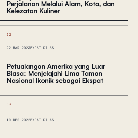
Perjalanan Melalui Alam, Kota, dan
Kelezatan Kuliner
02
22 MAR 2023
EXPAT DI AS
Petualangan Amerika yang Luar
Biasa: Menjelajahi Lima Taman
Nasional Ikonik sebagai Ekspat
03
10 DES 2022
EXPAT DI AS