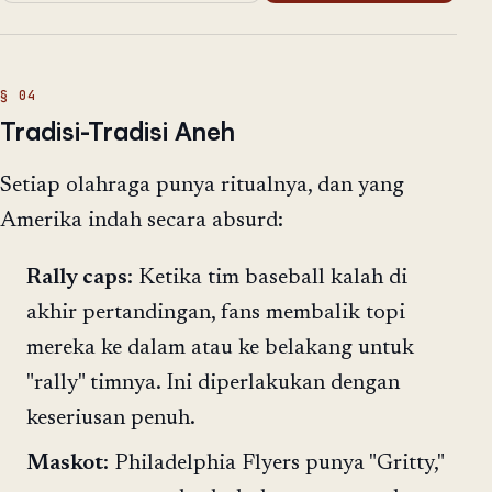
Tradisi-Tradisi Aneh
Setiap olahraga punya ritualnya, dan yang
Amerika indah secara absurd:
Rally caps
: Ketika tim baseball kalah di
akhir pertandingan, fans membalik topi
mereka ke dalam atau ke belakang untuk
"rally" timnya. Ini diperlakukan dengan
keseriusan penuh.
Maskot
: Philadelphia Flyers punya "Gritty,"