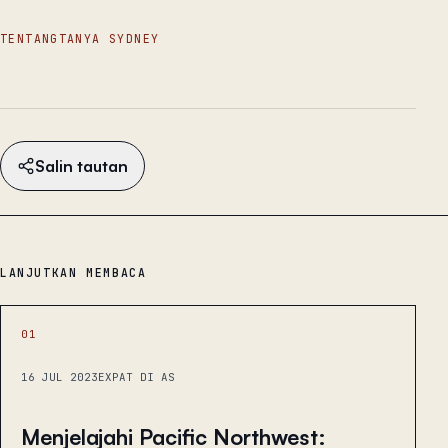
TENTANG
TANYA SYDNEY
Salin tautan
LANJUTKAN MEMBACA
01
16 JUL 2023
EXPAT DI AS
Menjelajahi Pacific Northwest: