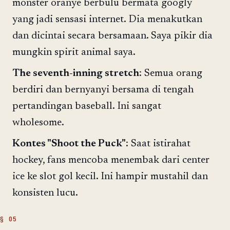
monster oranye berbulu bermata googly
yang jadi sensasi internet. Dia menakutkan
dan dicintai secara bersamaan. Saya pikir dia
mungkin spirit animal saya.
The seventh-inning stretch
: Semua orang
berdiri dan bernyanyi bersama di tengah
pertandingan baseball. Ini sangat
wholesome.
Kontes "Shoot the Puck"
: Saat istirahat
hockey, fans mencoba menembak dari center
ice ke slot gol kecil. Ini hampir mustahil dan
konsisten lucu.