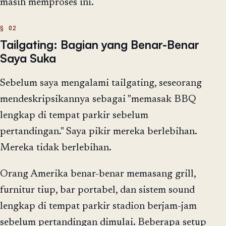
masih memproses ini.
Tailgating: Bagian yang Benar-Benar
Saya Suka
Sebelum saya mengalami tailgating, seseorang
mendeskripsikannya sebagai "memasak BBQ
lengkap di tempat parkir sebelum
pertandingan." Saya pikir mereka berlebihan.
Mereka tidak berlebihan.
Orang Amerika benar-benar memasang grill,
furnitur tiup, bar portabel, dan sistem sound
lengkap di tempat parkir stadion berjam-jam
sebelum pertandingan dimulai. Beberapa setup