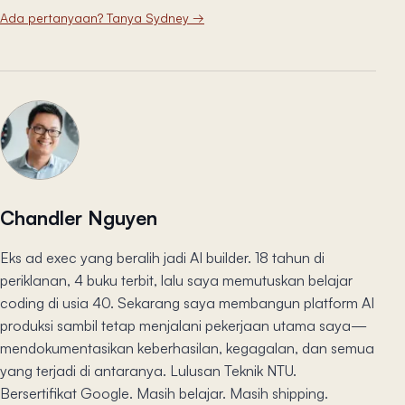
Ada pertanyaan? Tanya Sydney
→
Chandler Nguyen
Eks ad exec yang beralih jadi AI builder. 18 tahun di
periklanan, 4 buku terbit, lalu saya memutuskan belajar
coding di usia 40. Sekarang saya membangun platform AI
produksi sambil tetap menjalani pekerjaan utama saya—
mendokumentasikan keberhasilan, kegagalan, dan semua
yang terjadi di antaranya. Lulusan Teknik NTU.
Bersertifikat Google. Masih belajar. Masih shipping.