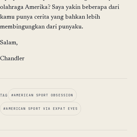
olahraga Amerika? Saya yakin beberapa dari
kamu punya cerita yang bahkan lebih
membingungkan dari punyaku.
Salam,
Chandler
TAG
#
AMERICAN SPORT OBSESSION
#
AMERICAN SPORT VIA EXPAT EYES