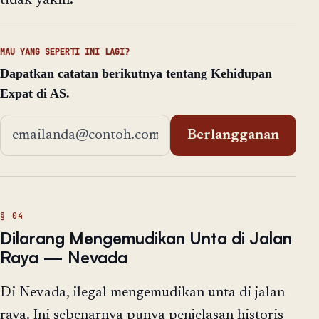
MAU YANG SEPERTI INI LAGI?
Dapatkan catatan berikutnya tentang Kehidupan
Expat di AS.
Alamat email
Berlangganan
Dilarang Mengemudikan Unta di Jalan
Raya — Nevada
Di Nevada, ilegal mengemudikan unta di jalan
raya. Ini sebenarnya punya penjelasan historis