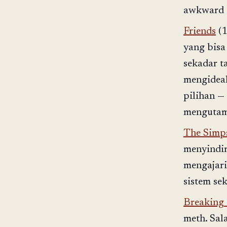
awkward 
Friends
(1
yang bisa
sekadar t
mengideal
pilihan —
mengutama
The Simp
menyindir
mengajari
sistem se
Breaking
meth. Sal