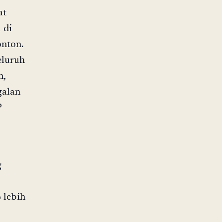
at
 di
onton.
eluruh
n,
galan
P
g
 lebih