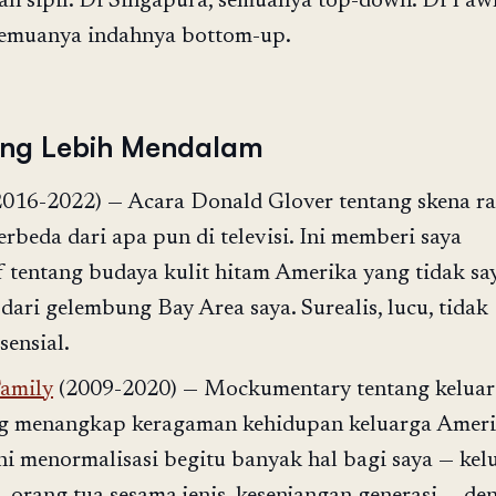
n sipil. Di Singapura, semuanya top-down. Di Paw
semuanya indahnya bottom-up.
ang Lebih Mendalam
016-2022) — Acara Donald Glover tentang skena r
erbeda dari apa pun di televisi. Ini memberi saya
f tentang budaya kulit hitam Amerika yang tidak sa
dari gelembung Bay Area saya. Surealis, lucu, tidak
sensial.
amily
(2009-2020) — Mockumentary tentang kelua
ng menangkap keragaman kehidupan keluarga Amer
ni menormalisasi begitu banyak hal bagi saya — kel
 orang tua sesama jenis, kesenjangan generasi — de