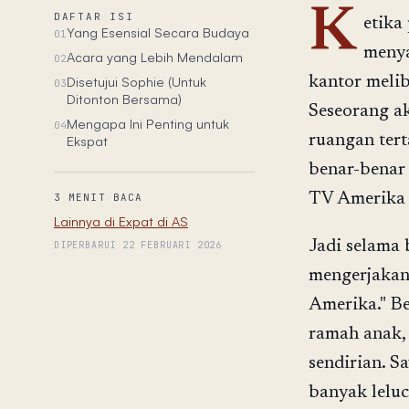
K
DAFTAR ISI
etika
Yang Esensial Secara Budaya
01
menya
Acara yang Lebih Mendalam
02
Disetujui Sophie (Untuk
kantor melib
03
Ditonton Bersama)
Seseorang ak
Mengapa Ini Penting untuk
04
ruangan tert
Ekspat
benar-benar 
TV Amerika 
3 MENIT BACA
Lainnya di Expat di AS
Jadi selama 
DIPERBARUI 22 FEBRUARI 2026
mengerjakan 
Amerika." B
ramah anak,
sendirian. S
banyak leluc