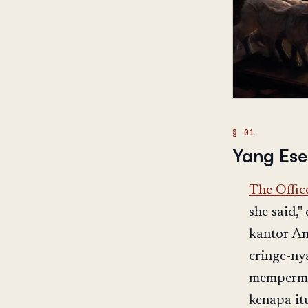
Yang Ese
The Offic
she said,"
kantor Am
cringe-ny
memperma
kenapa it