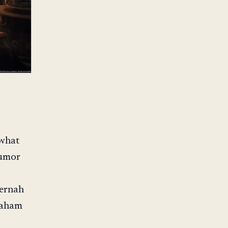
 what
humor
pernah
paham