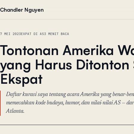
Lewati ke konten
Chandler Nguyen
7 MEI 2023
EXPAT DI AS
3 MENIT BACA
Tontonan Amerika Wa
yang Harus Ditonton 
Ekspat
Daftar kurasi saya tentang acara Amerika yang benar-b
memecahkan kode budaya, humor, dan nilai-nilai AS — dari
Atlanta.