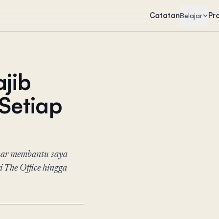
Catatan
Pr
Belajar
jib
Setiap
enar membantu saya
 The Office hingga