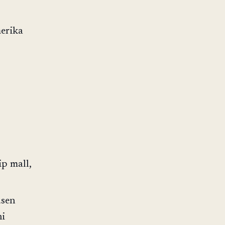
erika
p mall,
usen
ni