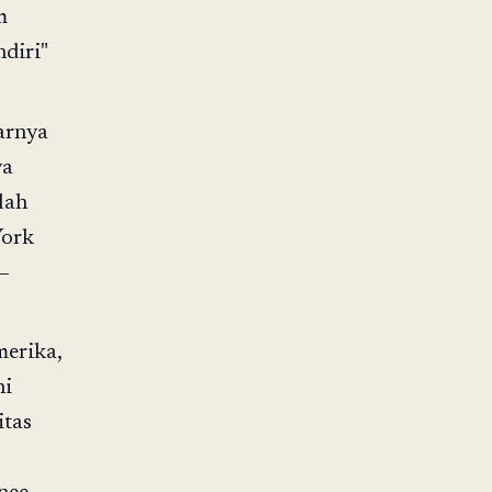
m
ndiri"
arnya
ya
lah
York
 —
merika,
ni
tas