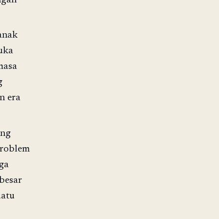
anak
uka
 masa
g
n era
ang
 problem
uga
besar
uatu