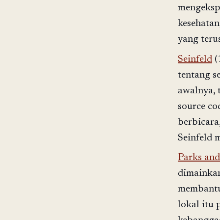
mengekspl
kesehatan,
yang teru
Seinfeld
(
tentang s
awalnya, 
source c
berbicara
Seinfeld 
Parks and
dimainkan
membantu
lokal itu