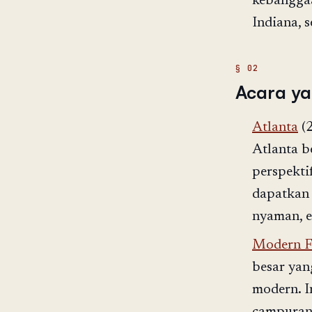
kebanggaa
Indiana, 
Acara y
Atlanta
(2
Atlanta b
perspekti
dapatkan 
nyaman, e
Modern F
besar ya
modern. I
campuran,