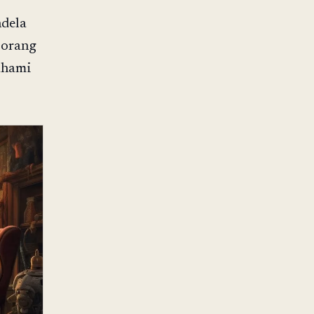
ndela
 orang
ahami