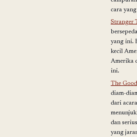
cara yang
Stranger 
bersepeda
yang ini. 
kecil Ame
Amerika d
ini.
The Good
diam-diam
dari acar
menunjuk
dan seriu
yang jara