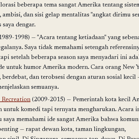
orasi beberapa tema sangat Amerika tentang siste
 ambisi, dan sisi gelap mentalitas "angkat dirimu se
s saya dengar.
1989-1998) — "Acara tentang ketiadaan" yang seben
egalanya. Saya tidak memahami setengah referensin
tapi setelah beberapa season saya menyadari ini ada
ode untuk humor Amerika modern. Cara orang New 
, berdebat, dan terobsesi dengan aturan sosial kecil
menjelaskan semuanya.
 Recreation
(2009-2015) — Pemerintah kota kecil A
 untuk komedi tapi ternyata mengharukan. Acara i
 saya memahami ide sangat Amerika bahwa komuni
 penting — rapat dewan kota, taman lingkungan,