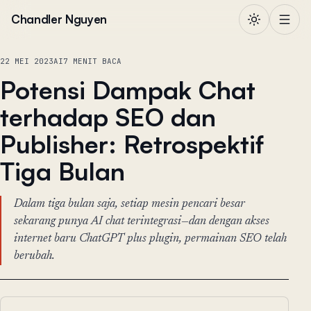
Lewati ke konten
Chandler Nguyen
22 MEI 2023
AI
7 MENIT BACA
Potensi Dampak Chat
terhadap SEO dan
Publisher: Retrospektif
Tiga Bulan
Dalam tiga bulan saja, setiap mesin pencari besar
sekarang punya AI chat terintegrasi—dan dengan akses
internet baru ChatGPT plus plugin, permainan SEO telah
berubah.