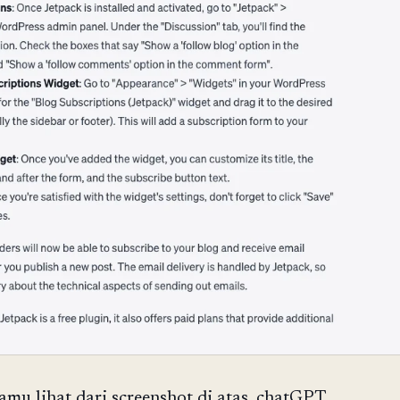
amu lihat dari screenshot di atas, chatGPT