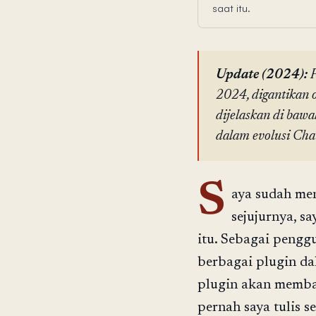
saat itu.
Update (2024):
P
2024, digantikan 
dijelaskan di baw
dalam evolusi Ch
S
aya sudah me
sejujurnya, 
itu. Sebagai pengg
berbagai plugin d
plugin akan memba
pernah saya tulis 