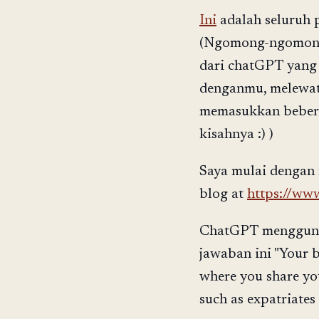
Ini
adalah seluruh 
(Ngomong-ngomong,
dari chatGPT yang
denganmu, melewati
memasukkan bebera
kisahnya :) )
Saya mulai dengan 
blog at
https://ww
ChatGPT menggunak
jawaban ini "Your 
where you share yo
such as expatriates l