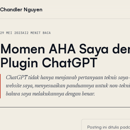
Lewati ke konten
Chandler Nguyen
29 MEI 2023
AI
2 MENIT BACA
Momen AHA Saya de
Plugin ChatGPT
ChatGPT tidak hanya menjawab pertanyaan teknis saya—
website saya, menyesuaikan panduannya untuk non-teknis
bahwa saya melakukannya dengan benar.
Posting ini ditulis p