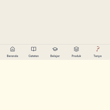
?
Beranda
Catatan
Belajar
Produk
Tanya
Chandler Nguyen
AI builder, lifelong learner, dan product creator. Build tools
yang bantu orang belajar dan berkarya.