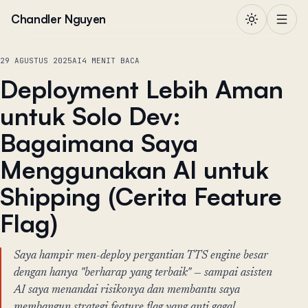
Lewati ke konten
Chandler Nguyen
29 AGUSTUS 2025
AI
4 MENIT BACA
Deployment Lebih Aman
untuk Solo Dev:
Bagaimana Saya
Menggunakan AI untuk
Shipping (Cerita Feature
Flag)
Saya hampir men-deploy pergantian TTS engine besar
dengan hanya "berharap yang terbaik" — sampai asisten
AI saya menandai risikonya dan membantu saya
membangun strategi feature flag yang anti gagal.