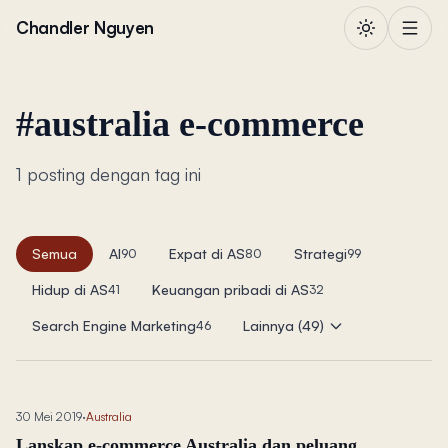
Lewati ke konten
Chandler Nguyen
#
australia e-commerce
1 posting dengan tag ini
Semua
AI
Expat di AS
Strategi
90
80
99
Hidup di AS
Keuangan pribadi di AS
41
32
Search Engine Marketing
Lainnya (49)
46
30 Mei 2019
·
Australia
Lanskap e-commerce Australia dan peluang