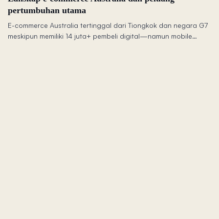
pertumbuhan utama
E-commerce Australia tertinggal dari Tiongkok dan negara G7
meskipun memiliki 14 juta+ pembeli digital—namun mobile
commerce dan tren "beli sekarang, bayar nanti" yang belum
dimanfaatkan mengungkapkan peluang pertumbuhan.