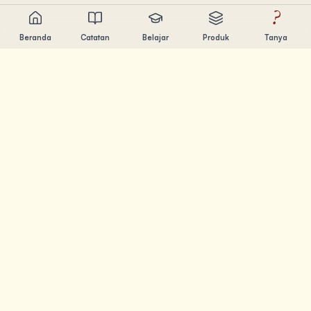
?
Beranda
Catatan
Belajar
Produk
Tanya
Chandler Nguyen
AI builder, lifelong learner, dan product creator. Build tools
yang bantu orang belajar dan berkarya.
HALAMAN
Catatan
Belajar