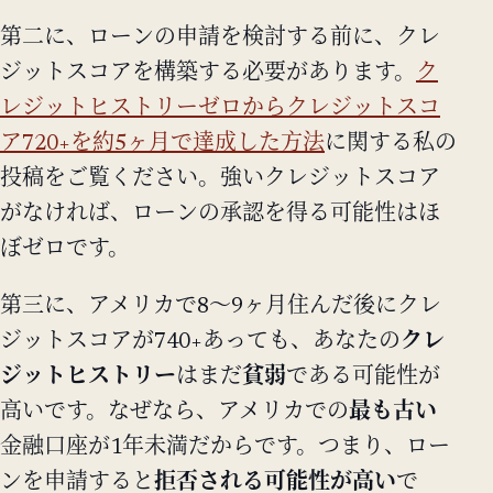
第二に、ローンの申請を検討する前に、クレ
ジットスコアを構築する必要があります。
ク
レジットヒストリーゼロからクレジットスコ
ア720+を約5ヶ月で達成した方法
に関する私の
投稿をご覧ください。強いクレジットスコア
がなければ、ローンの承認を得る可能性はほ
ぼゼロです。
第三に、アメリカで8〜9ヶ月住んだ後にクレ
ジットスコアが740+あっても、あなたの
クレ
ジットヒストリー
はまだ
貧弱
である可能性が
高いです。なぜなら、アメリカでの
最も古い
金融口座が1年未満だからです。つまり、ロー
ンを申請すると
拒否される可能性が高い
で