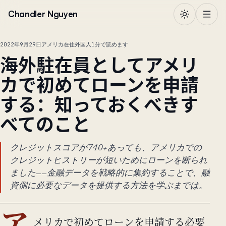
本文へ移動
Chandler Nguyen
2022年9月29日
アメリカ在住外国人
1分で読めます
海外駐在員としてアメリ
カで初めてローンを申請
する：知っておくべきす
べてのこと
クレジットスコアが740+あっても、アメリカでの
クレジットヒストリーが短いためにローンを断られ
ました——金融データを戦略的に集約することで、融
資側に必要なデータを提供する方法を学ぶまでは。
メリカで初めてローンを申請する必要