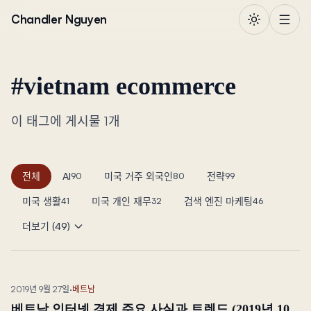
본문으로 건너뛰기
Chandler Nguyen
#
vietnam ecommerce
이 태그에 게시물 1개
전체
AI
미국 거주 외국인
전략
90
80
99
미국 생활
미국 개인 재무
검색 엔진 마케팅
41
32
46
더보기 (49)
2019년 9월 27일
·
베트남
베트남 인터넷 경제 주요 사실과 트렌드 (2019년 10