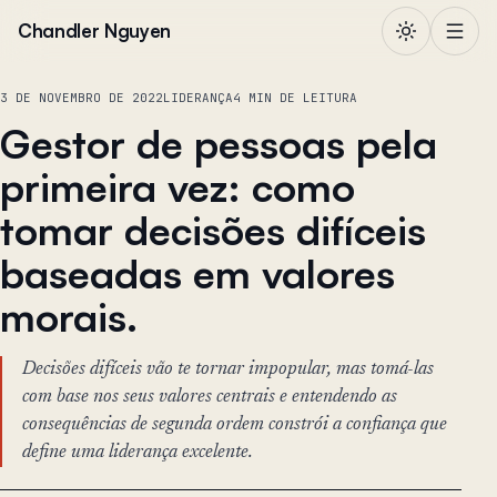
Pular para o conteúdo
Chandler Nguyen
3 DE NOVEMBRO DE 2022
LIDERANÇA
4 MIN DE LEITURA
Gestor de pessoas pela
primeira vez: como
tomar decisões difíceis
baseadas em valores
morais.
Decisões difíceis vão te tornar impopular, mas tomá-las
com base nos seus valores centrais e entendendo as
consequências de segunda ordem constrói a confiança que
define uma liderança excelente.