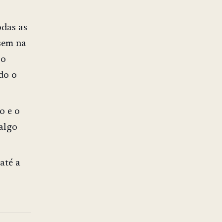
odas as
sem na
 o
do o
o e o
 algo
até a