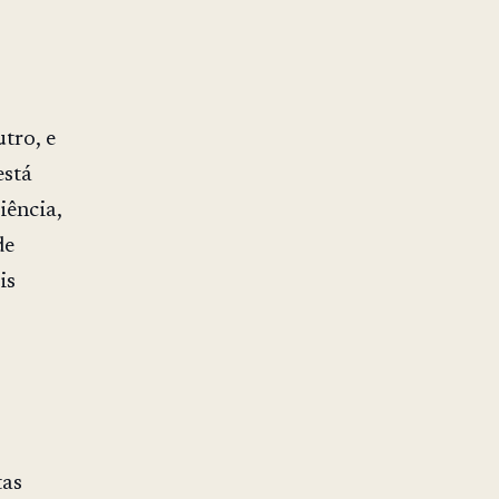
tro, e
está
iência,
de
is
tas