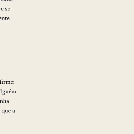
e se
ente
firme:
 alguém
inha
é que a