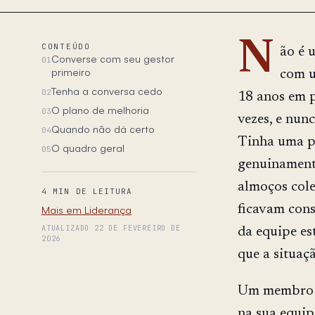
N
CONTEÚDO
ão é 
Converse com seu gestor
01
primeiro
com u
Tenha a conversa cedo
02
18 anos em p
O plano de melhoria
03
vezes, e nunc
Quando não dá certo
04
Tinha uma p
O quadro geral
05
genuinamente
almoços cole
4 MIN DE LEITURA
ficavam cons
Mais em Liderança
ATUALIZADO 22 DE FEVEREIRO DE
da equipe es
2026
que a situaçã
Um membro c
na sua equip