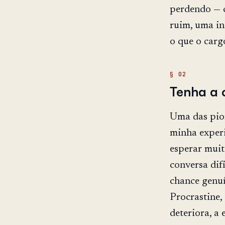
perdendo — c
ruim, uma in
o que o carg
Tenha a 
Uma das pior
minha experi
esperar muit
conversa difí
chance genuí
Procrastine,
deteriora, a