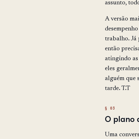
assunto, todo
A versão ma
desempenho 
trabalho. Já 
então precis
atingindo as
eles geralme
alguém que s
tarde. T.T
O plano 
Uma conversa