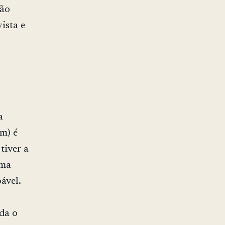
ção
ista e
a
m) é
tiver a
uma
ável.
rda o