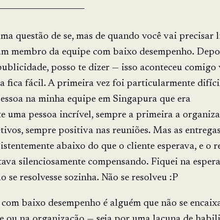
uma questão de se, mas de quando você vai precisar l
m membro da equipe com baixo desempenho. Depoi
ublicidade, posso te dizer — isso aconteceu comigo 
a fica fácil. A primeira vez foi particularmente difíci
essoa na minha equipe em Singapura que era
 uma pessoa incrível, sempre a primeira a organiza
tivos, sempre positiva nas reuniões. Mas as entregas
istentemente abaixo do que o cliente esperava, e o r
tava silenciosamente compensando. Fiquei na esper
o se resolvesse sozinha. Não se resolveu :P
om baixo desempenho é alguém que não se encaix
e ou na organização — seja por uma lacuna de habil