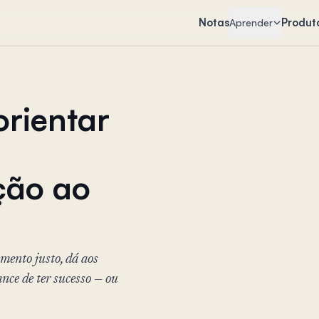
Notas
Produt
Aprender
orientar
ção ao
mento justo, dá aos
nce de ter sucesso — ou