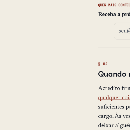
QUER MAIS CONTE
Receba a pró
Endere
Quando n
Acredito fi
qualquer coi
suficientes 
cargo. Às ve
deixar algué