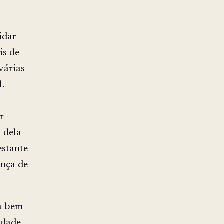
idar
s de
várias
l.
r
 dela
estante
ança de
a bem
idade