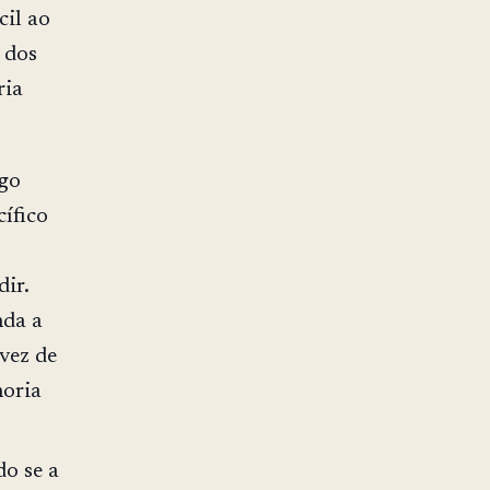
cil ao
 dos
ria
go
cífico
ir.
nda a
 vez de
horia
do se a