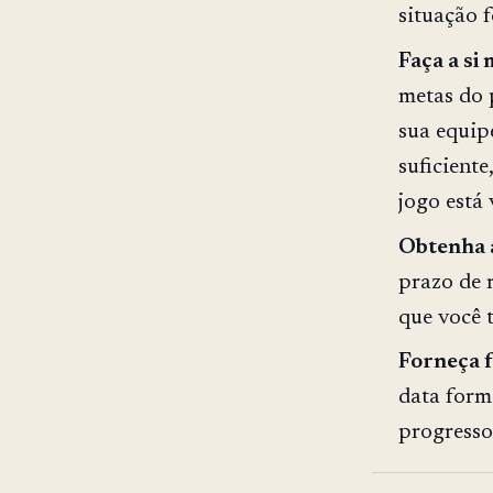
situação f
Faça a si
metas do 
sua equipe
suficient
jogo está 
Obtenha 
prazo de 
que você 
Forneça f
data form
progresso