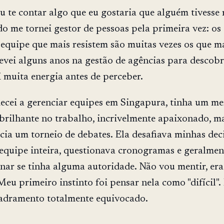
eu te contar algo que eu gostaria que alguém tivesse
o me tornei gestor de pessoas pela primeira vez: os
quipe que mais resistem são muitas vezes os que ma
vei alguns anos na gestão de agências para descobri
i muita energia antes de perceber.
cei a gerenciar equipes em Singapura, tinha um m
brilhante no trabalho, incrivelmente apaixonado, m
cia um torneio de debates. Ela desafiava minhas dec
 equipe inteira, questionava cronogramas e geralme
onar se tinha alguma autoridade. Não vou mentir, era
Meu primeiro instinto foi pensar nela como "difícil".
adramento totalmente equivocado.