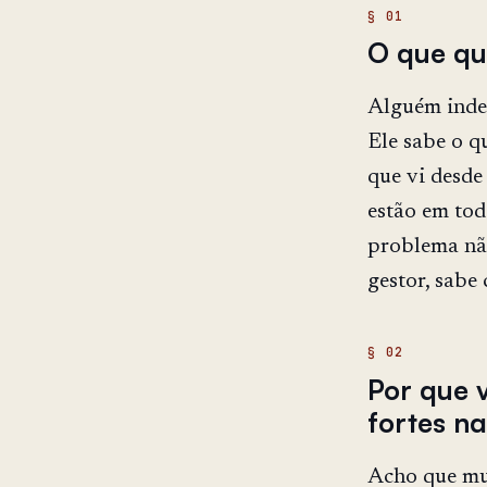
O que qu
Alguém indep
Ele sabe o q
que vi desde
estão em tod
problema não
gestor, sabe
Por que 
fortes n
Acho que mu