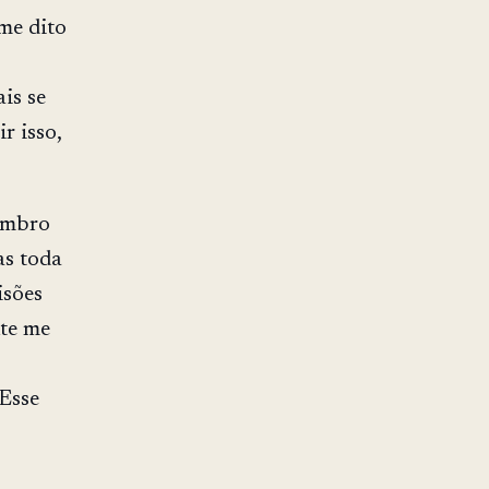
 me dito
is se
r isso,
embro
as toda
isões
nte me
 Esse