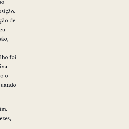
so
osição.
ção de
seu
são,
lho foi
iva
do o
 quando
im.
ezes,