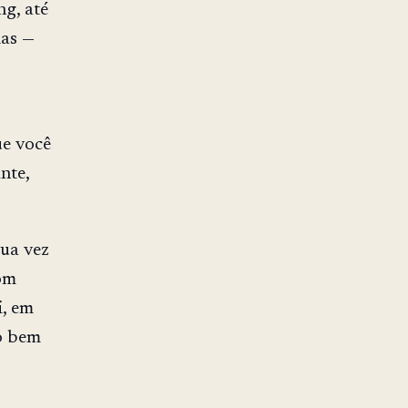
ng, até
ias —
ue você
nte,
sua vez
com
i, em
o bem