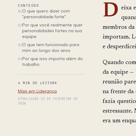
D
CONTEÚDO
eixa 
O que quero dizer com
01
"personalidade forte"
quand
Por que você realmente quer
02
membros da e
personalidades fortes na sua
equipe
importam. Le
O que tem funcionado para
03
e desperdice
mim ao longo dos anos
Por que isso importa além do
04
Quando come
trabalho
da equipe — 
reunião pare
4 MIN DE LEITURA
Mais em Liderança
na frente da
ATUALIZADO 22 DE FEVEREIRO DE
fazia questi
2026
estressante. 
era um enqu