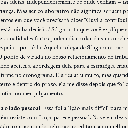
oas ideias, independentemente de onde venham — is
fiança. Mas ser colaborativo não significa ser sem p
tos em que você precisará dizer "Ouvi a contribui
i está minha decisão." Só garanta que você explique 
Personalidades fortes podem discordar da sua conclu
espeitar por tê-la. Aquela colega de Singapura que
 ponto de virada no nosso relacionamento de traba
nde aceitei a abordagem dela para a estratégia criat
firme no cronograma. Ela resistiu muito, mas quan
certo e dentro do prazo, ela me disse depois que foi
onfiar no meu julgamento.
a o lado pessoal.
Essa foi a lição mais difícil para m
m resiste com força, parece pessoal. Nove em dez v
estão argumentando pelo que acreditam ser o melhor