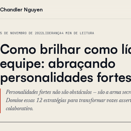
Pular para o conteúdo
Chandler Nguyen
5 DE NOVEMBRO DE 2022
LIDERANÇA
4 MIN DE LEITURA
Como brilhar como lí
equipe: abraçando
personalidades forte
Personalidades fortes não são obstáculos — são a arma secr
Domine essas 12 estratégias para transformar vozes asser
colaborativo.