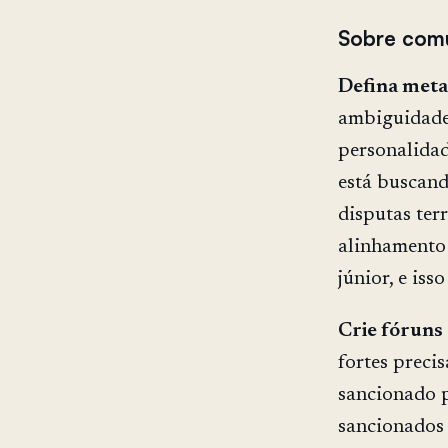
Sobre com
Defina metas
ambiguidade 
personalidad
está buscand
disputas ter
alinhamento 
júnior, e is
Crie fóruns
fortes preci
sancionado p
sancionados