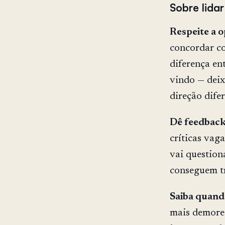
Sobre lida
Respeite a 
concordar co
diferença en
vindo — dei
direção difer
Dê feedback 
críticas vaga
vai question
conseguem t
Saiba quand
mais demorei