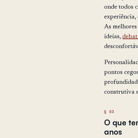
onde todos c
experiência,
As melhores 
ideias,
debat
desconfortáv
Personalidad
pontos cego
profundidade
construtiva 
O que te
anos