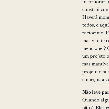
incorporar b
constrói con
Haverá momen
todos, e aqu
raciocínio. 
mas vão te r
mencionei? O
um projeto o
mas mantive 
projeto deu 
começou a c
Não leve par
Quando algué
não é. Elas 