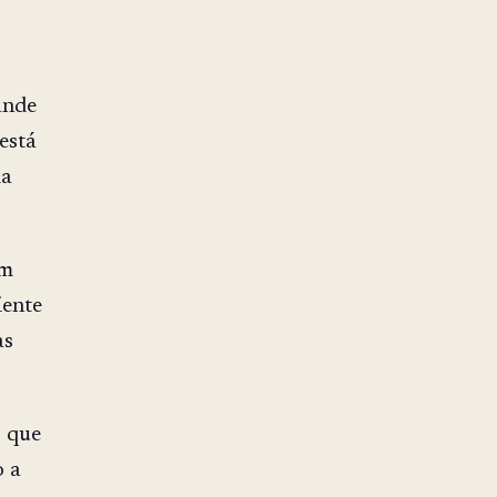
ande
está
ma
am
iente
as
o que
o a