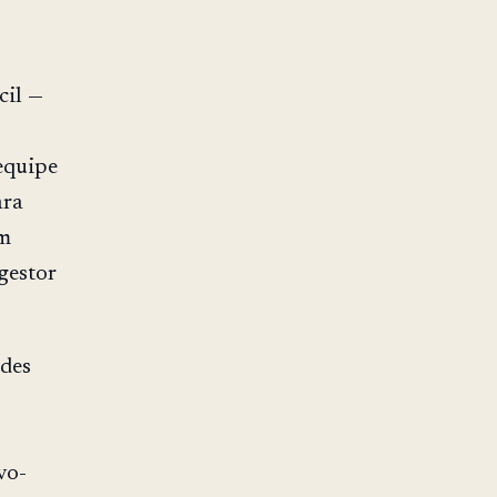
cil —
equipe
ara
em
gestor
des
vo-