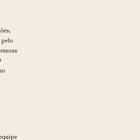
ões.
 pelo
pessoas
O
mo
equipe