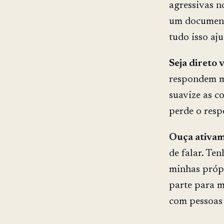
agressivas n
um document
tudo isso aju
Seja direto
respondem m
suavize as co
perde o resp
Ouça ativam
de falar. Te
minhas própr
parte para m
com pessoas 