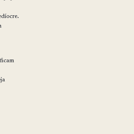
edíocre.
m
ificam
ja