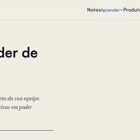
Notas
Produt
Aprender
der de
s
eta da sua equipe.
tivas em poder