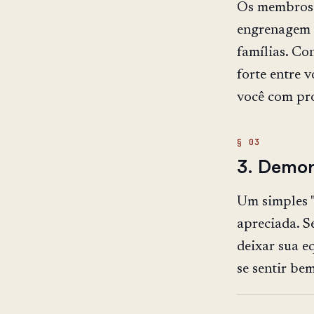
Os membros 
engrenagem —
famílias. Co
forte entre v
você com pro
3. Demon
Um simples "
apreciada. S
deixar sua e
se sentir be