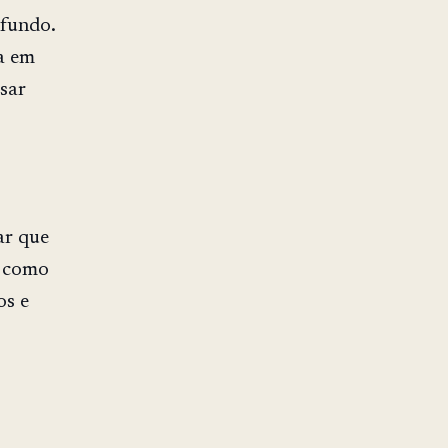
ofundo.
a em
sar
ar que
s como
os e