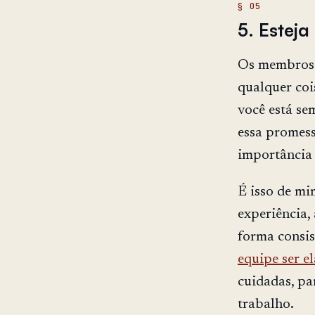
5. Esteja
Os membros 
qualquer coi
você está se
essa promess
importância 
É isso de mi
experiência, 
forma consis
equipe ser e
cuidadas, pa
trabalho.