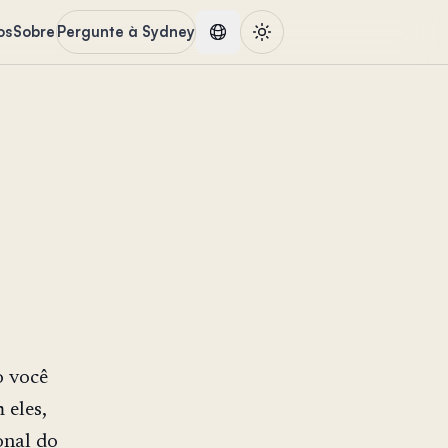
os
Sobre
Pergunte à Sydney
o você
 eles,
onal do