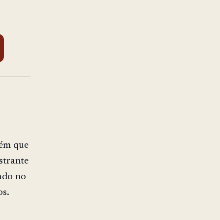
uém que
strante
ado no
os.