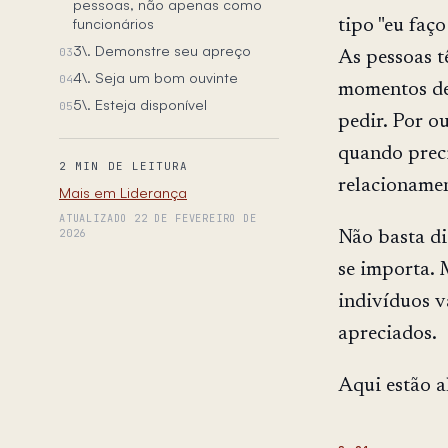
pessoas, não apenas como
funcionários
tipo "eu faço
3\. Demonstre seu apreço
03
As pessoas t
4\. Seja um bom ouvinte
04
momentos de 
5\. Esteja disponível
05
pedir. Por o
quando preci
2 MIN DE LEITURA
relacioname
Mais em Liderança
ATUALIZADO 22 DE FEVEREIRO DE
2026
Não basta di
se importa. 
indivíduos v
apreciados.
Aqui estão a