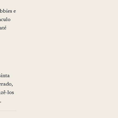
bbies e
nculo
até
sinta
erado,
azê-los
.