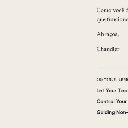
Como você d
que funciono
Abraços,
Chandler
CONTINUE LEN
Let Your Te
Control You
Guiding Non