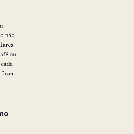
um
so não
lares
afé ou
 cada
 fazer
omo