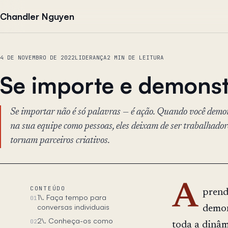
Pular para o conteúdo
Chandler Nguyen
4 DE NOVEMBRO DE 2022
LIDERANÇA
2 MIN DE LEITURA
Se importe e demonst
Se importar não é só palavras — é ação. Quando você demon
na sua equipe como pessoas, eles deixam de ser trabalhadore
tornam parceiros criativos.
A
CONTEÚDO
prend
1\. Faça tempo para
01
conversas individuais
demon
2\. Conheça-os como
02
toda a dinâm