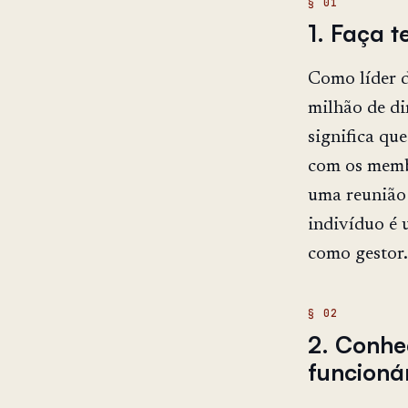
1. Faça 
Como líder d
milhão de di
significa qu
com os memb
uma reunião 
indivíduo é 
como gestor.
2. Conhe
funcioná