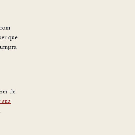
 com
ber que
 cumpra
azer de
r sua
m