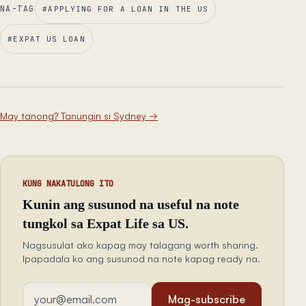
NA-TAG
#
APPLYING FOR A LOAN IN THE US
#
EXPAT US LOAN
May tanong? Tanungin si Sydney
→
KUNG NAKATULONG ITO
Kunin ang susunod na useful na note
tungkol sa Expat Life sa US.
Nagsusulat ako kapag may talagang worth sharing.
Ipapadala ko ang susunod na note kapag ready na.
Email address
Mag-subscribe