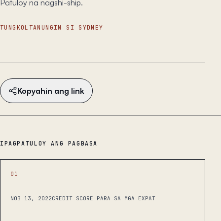
Patuloy na nagshi-ship.
TUNGKOL
TANUNGIN SI SYDNEY
Kopyahin ang link
IPAGPATULOY ANG PAGBASA
01
NOB 13, 2022
CREDIT SCORE PARA SA MGA EXPAT