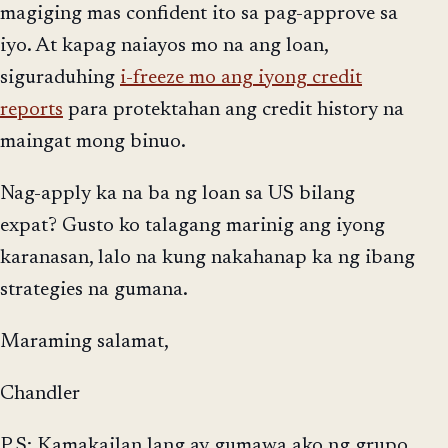
magiging mas confident ito sa pag-approve sa
iyo. At kapag naiayos mo na ang loan,
siguraduhing
i-freeze mo ang iyong credit
reports
para protektahan ang credit history na
maingat mong binuo.
Nag-apply ka na ba ng loan sa US bilang
expat? Gusto ko talagang marinig ang iyong
karanasan, lalo na kung nakahanap ka ng ibang
strategies na gumana.
Maraming salamat,
Chandler
P.S: Kamakailan lang ay gumawa ako ng grupo