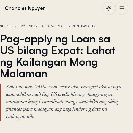
Lumaktaw sa nilalaman
Chandler Nguyen
SETYEMBRE 29, 2022
MGA EXPAT SA US
2 MIN BASAHIN
Pag-apply ng Loan sa
US bilang Expat: Lahat
ng Kailangan Mong
Malaman
Kahit na may 740+ credit score ako, na-reject ako sa mga
loan dahil sa maikling US credit history—hanggang sa
natutunan kong i-consolidate nang estratehiko ang aking
finances para mabigyan ang mga lender ng data na
kailangan nila.