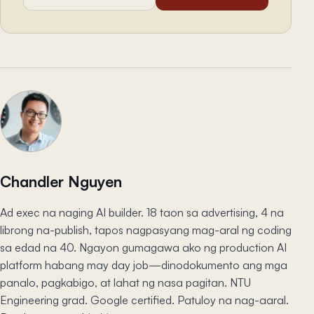
Chandler Nguyen
Ad exec na naging AI builder. 18 taon sa advertising, 4 na
librong na-publish, tapos nagpasyang mag-aral ng coding
sa edad na 40. Ngayon gumagawa ako ng production AI
platform habang may day job—dinodokumento ang mga
panalo, pagkabigo, at lahat ng nasa pagitan. NTU
Engineering grad. Google certified. Patuloy na nag-aaral.