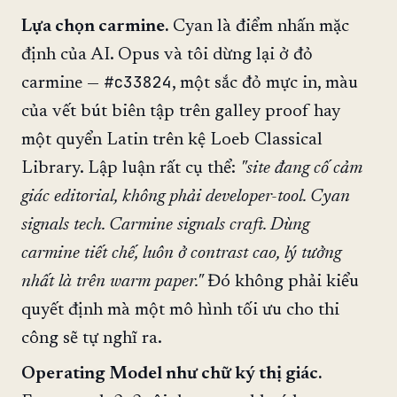
Lựa chọn carmine.
Cyan là điểm nhấn mặc
định của AI. Opus và tôi dừng lại ở đỏ
#c33824
carmine —
, một sắc đỏ mực in, màu
của vết bút biên tập trên galley proof hay
một quyển Latin trên kệ Loeb Classical
Library. Lập luận rất cụ thể:
"site đang cố cảm
giác editorial, không phải developer-tool. Cyan
signals tech. Carmine signals craft. Dùng
carmine tiết chế, luôn ở contrast cao, lý tưởng
nhất là trên warm paper."
Đó không phải kiểu
quyết định mà một mô hình tối ưu cho thi
công sẽ tự nghĩ ra.
Operating Model như chữ ký thị giác.