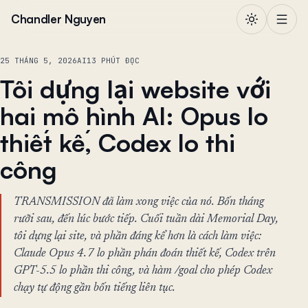
Chuyển đến nội dung
Chandler Nguyen
25 THÁNG 5, 2026
AI
13 PHÚT ĐỌC
Tôi dựng lại website với
hai mô hình AI: Opus lo
thiết kế, Codex lo thi
công
TRANSMISSION đã làm xong việc của nó. Bốn tháng
rưỡi sau, đến lúc bước tiếp. Cuối tuần dài Memorial Day,
tôi dựng lại site, và phần đáng kể hơn là cách làm việc:
Claude Opus 4.7 lo phần phán đoán thiết kế, Codex trên
GPT-5.5 lo phần thi công, và hàm /goal cho phép Codex
chạy tự động gần bốn tiếng liên tục.