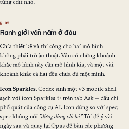
từng edit nhỏ.
Ranh giới vẫn nằm ở đâu
Chia thiết kế và thi công cho hai mô hình
không phải trò ảo thuật. Vẫn có những khoảnh
khắc mô hình này cần mô hình kia, và một vài
khoảnh khắc cả hai đều chưa đủ một mình.
Icon Sparkles.
Codex sinh một v3 mobile shell
sạch với icon Sparkles ✨ trên tab Ask — dấu chỉ
phổ quát của công cụ AI. Icon đúng so với spec;
spec không nói
"đừng dùng cliché."
Tôi để ý vài
ngày sau và quay lại Opus để bàn các phương