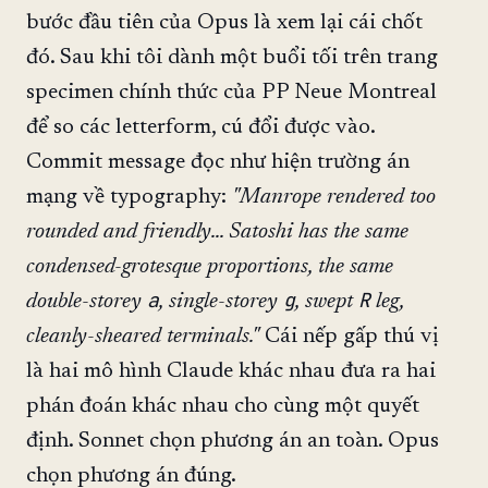
bước đầu tiên của Opus là xem lại cái chốt
đó. Sau khi tôi dành một buổi tối trên trang
specimen chính thức của PP Neue Montreal
để so các letterform, cú đổi được vào.
Commit message đọc như hiện trường án
mạng về typography:
"Manrope rendered too
rounded and friendly... Satoshi has the same
condensed-grotesque proportions, the same
a
g
R
double-storey
, single-storey
, swept
leg,
cleanly-sheared terminals."
Cái nếp gấp thú vị
là hai mô hình Claude khác nhau đưa ra hai
phán đoán khác nhau cho cùng một quyết
định. Sonnet chọn phương án an toàn. Opus
chọn phương án đúng.