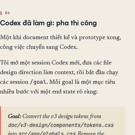
Codex đã làm gì: pha thi công
Một khi document thiết kế và prototype xong,
công việc chuyển sang Codex.
Tôi mở một session Codex mới, đưa các file
design direction làm context, rồi bắt đầu chạy
/goal
các session
. Mỗi goal là một mục tiêu
nhiều bước với một end state rõ ràng:
Goal:
Convert the v3 design tokens from
doc/v3-design/components/tokens.css
src/app/globals.css
into
. Remove the