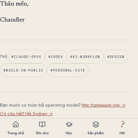
Thân mến,
Chandler
THẺ
#
CLAUDE-OPUS
#
CODEX
#
AI-WORKFLOW
#
DESIGN
#
BUILD-IN-PUBLIC
#
PERSONAL-SITE
Bạn muốn có toàn bộ operating model?
Học framework này
→
Có câu hỏi? Hỏi Sydney
→
?
Trang chủ
Ghi chú
Học
Sản phẩm
Hỏi