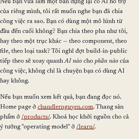
Nếu bạn vừa làm một bản dựng lại có AI hỗ trợ
của riêng mình, tôi rất muốn nghe bạn đã chia
công việc ra sao. Bạn có dùng một mô hình từ
đầu đến cuối không? Bạn chia theo pha như tôi,
hay theo một trục khác — theo component, theo
file, theo loại task? Tôi nghĩ đợt build-in-public
tiếp theo sẽ xoay quanh
AI nào
cho
phần nào
của
công việc, không chỉ là chuyện bạn có dùng AI
hay không.
Nếu bạn muốn xem kết quả, bạn đang đọc nó.
Home page ở
chandlernguyen.com
. Thang sản
phẩm ở
/products/
. Khoá học khởi nguồn cho cả
ý tưởng "operating model" ở
/learn/
.