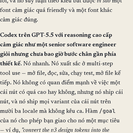
lời, và nó suy luận theo kiểu bắt được
vì sao
một
font cảm giác quá friendly và một font khác
cảm giác đúng.
Codex trên GPT-5.5 với reasoning cao cấp
cảm giác như một senior software engineer
giỏi nhưng chưa bao giờ bước chân gần phía
thiết kế.
Nó nhanh. Nó xuất sắc ở multi-step
tool use — mở file, đọc, sửa, chạy test, mở file kế
tiếp. Nó không có quan điểm mạnh về việc một
cái nút có quá cao hay không, nhưng nó ship cái
nút, và nó ship mọi variant của cái nút trên
/goal
mười ba locale mà không kêu ca. Hàm
của nó cho phép bạn giao cho nó một mục tiêu
— ví dụ,
"convert the v3 design tokens into the