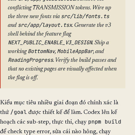
conflicting TRANSMISSION tokens. Wire up
src/lib/fonts.ts
the three new fonts via
src/app/layout.tsx
and
. Generate the v3
shell behind the feature flag
NEXT_PUBLIC_ENABLE_V3_DESIGN
. Ship a
BottomNav
MobileAppBar
working
,
, and
ReadingProgress
. Verify the build passes and
that no existing pages are visually affected when
the flag is off.
Kiểu mục tiêu nhiều giai đoạn đó chính xác là
/goal
thứ
được thiết kế để làm. Codex lên kế
pnpm build
hoạch các sub-step, thực thi, chạy
để check type error, sửa cái nào hỏng, chạy