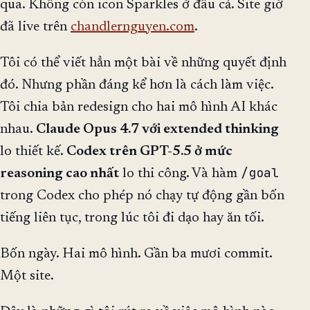
qua. Không còn icon Sparkles ở đâu cả. Site giờ
đã live trên
chandlernguyen.com
.
Tôi có thể viết hẳn một bài về những quyết định
đó. Nhưng phần đáng kể hơn là cách làm việc.
Tôi chia bản redesign cho hai mô hình AI khác
nhau.
Claude Opus 4.7 với extended thinking
lo thiết kế.
Codex trên GPT-5.5 ở mức
/goal
reasoning cao nhất
lo thi công. Và hàm
trong Codex cho phép nó chạy tự động gần bốn
tiếng liên tục, trong lúc tôi đi dạo hay ăn tối.
Bốn ngày. Hai mô hình. Gần ba mươi commit.
Một site.