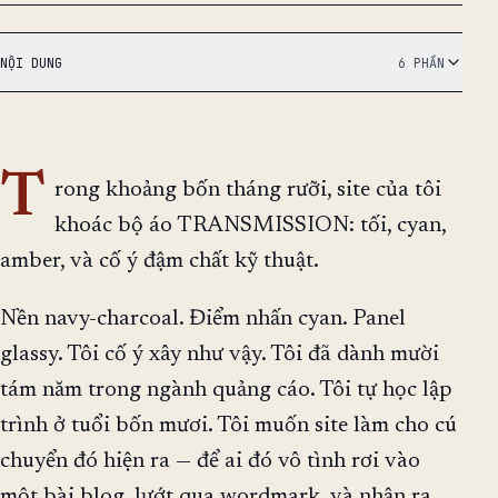
NỘI DUNG
6 PHẦN
T
rong khoảng bốn tháng rưỡi, site của tôi
khoác bộ áo TRANSMISSION: tối, cyan,
amber, và cố ý đậm chất kỹ thuật.
Nền navy-charcoal. Điểm nhấn cyan. Panel
glassy. Tôi cố ý xây như vậy. Tôi đã dành mười
tám năm trong ngành quảng cáo. Tôi tự học lập
trình ở tuổi bốn mươi. Tôi muốn site làm cho cú
chuyển đó hiện ra — để ai đó vô tình rơi vào
một bài blog, lướt qua wordmark, và nhận ra