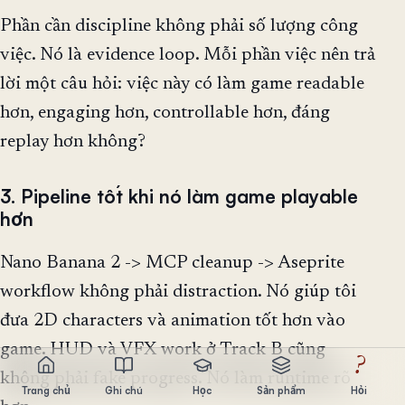
Phần cần discipline không phải số lượng công
việc. Nó là evidence loop. Mỗi phần việc nên trả
lời một câu hỏi: việc này có làm game readable
hơn, engaging hơn, controllable hơn, đáng
replay hơn không?
3. Pipeline tốt khi nó làm game playable
hơn
Nano Banana 2 -> MCP cleanup -> Aseprite
workflow không phải distraction. Nó giúp tôi
đưa 2D characters và animation tốt hơn vào
game. HUD và VFX work ở Track B cũng
?
không phải fake progress. Nó làm runtime rõ
Trang chủ
Ghi chú
Học
Sản phẩm
Hỏi