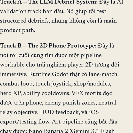
Track A — The LLM Debrief System:
Đây là AI
validation track ban đầu. Nó giúp tôi test
structured debriefs, nhưng không còn là main
product path.
Track B — The 2D Phone Prototype:
Đây là
nơi tôi cuối cùng tìm được một pipeline
workable cho trải nghiệm player 2D tương đối
immersive. Runtime Godot thật có lane-match
combat loop, touch joystick, shop/modules,
hero XP, ability cooldowns, VFX motifs đọc
được trên phone, enemy punish zones, neutral
relay objective, HUD feedback, và iOS
export/testing flow. Art pipeline cũng bắt đầu
chạy được: Nano Banana 2 (Gemini 3.1 Flash