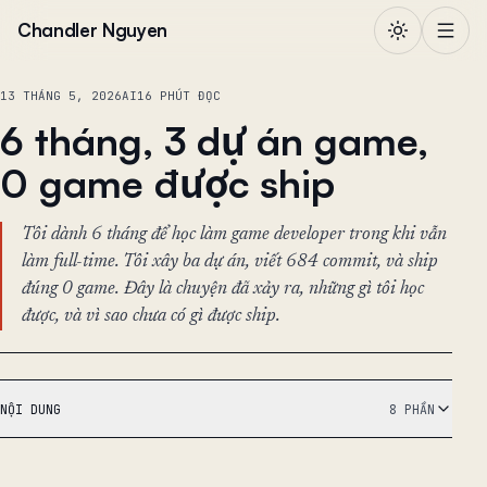
Chuyển đến nội dung
Chandler Nguyen
13 THÁNG 5, 2026
AI
16 PHÚT ĐỌC
6 tháng, 3 dự án game,
0 game được ship
Tôi dành 6 tháng để học làm game developer trong khi vẫn
làm full-time. Tôi xây ba dự án, viết 684 commit, và ship
đúng 0 game. Đây là chuyện đã xảy ra, những gì tôi học
được, và vì sao chưa có gì được ship.
NỘI DUNG
8 PHẦN