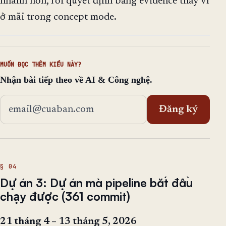
nhanh hơn, rồi quyết định bằng evidence thay vì
ở mãi trong concept mode.
MUỐN ĐỌC THÊM KIỂU NÀY?
Nhận bài tiếp theo về AI & Công nghệ.
Địa chỉ email
Đăng ký
Dự án 3: Dự án mà pipeline bắt đầu
chạy được (361 commit)
21 tháng 4 – 13 tháng 5, 2026