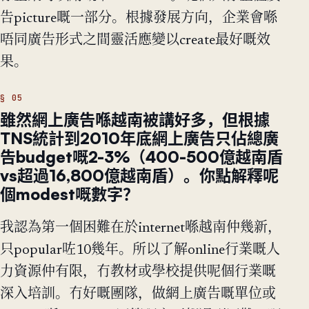
告picture嘅一部分。根據發展方向，企業會喺
唔同廣告形式之間靈活應變以create最好嘅效
果。
雖然網上廣告喺越南被講好多，但根據
TNS統計到2010年底網上廣告只佔總廣
告budget嘅2-3%（400-500億越南盾
vs超過16,800億越南盾）。你點解釋呢
個modest嘅數字？
我認為第一個困難在於internet喺越南仲幾新，
只popular咗10幾年。所以了解online行業嘅人
力資源仲有限，冇教材或學校提供呢個行業嘅
深入培訓。冇好嘅團隊，做網上廣告嘅單位或