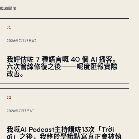
繼續閱讀
01
2026年7月16日
AI
我評估咗 7 種語言嘅 40 個 AI 播客。
六次管線修復之後——呢度匯報實際
改善。
02
2026年7月7日
AI
我嘅AI Podcast主持講咗13次「Trời
ơi」之後，我終於學識點寫真正會被執