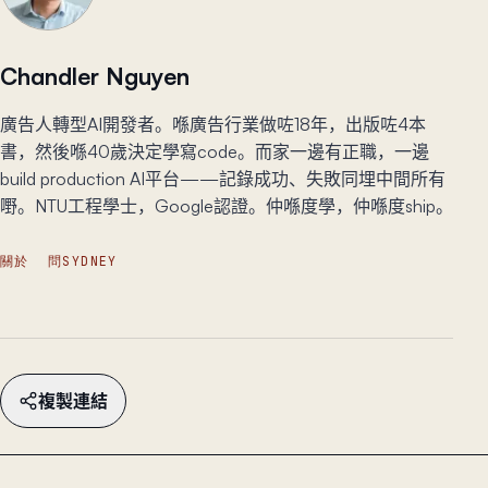
Chandler Nguyen
廣告人轉型AI開發者。喺廣告行業做咗18年，出版咗4本
書，然後喺40歲決定學寫code。而家一邊有正職，一邊
build production AI平台——記錄成功、失敗同埋中間所有
嘢。NTU工程學士，Google認證。仲喺度學，仲喺度ship。
關於
問SYDNEY
複製連結