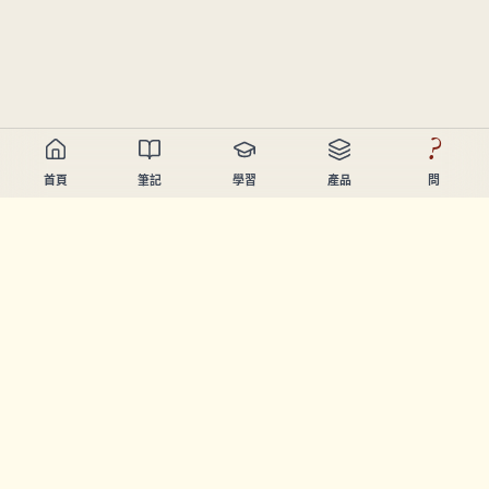
?
首頁
筆記
學習
產品
問
Chandler Nguyen
AI開發者、終身學習者、產品創造者。起緊幫人學習同創造
嘅工具。
頁面