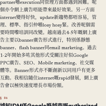
partner喺execution同管理方面都遇到困難。呢
個亦令網上廣告唔能帶來最好效果。另一方面
internet變得好快，update新趨勢都唔容易，管
理、標準、指引仲喺loay hoay緊。改善呢個需
要時間嚟培訓同改變。越南過去4-5年嘅網上廣
告主要以banner廣告形式進行，特別係靜態
banner、flash banner同email marketing。過去
1-2年開始多咗其他形式受關注好似Google
PPC廣告、SEO、Mobile marketing、社交媒
體等。Banner形式亦不斷創新以同用戶有更多
互動。我相信隨住internet嘅rapid發展，網上廣
告會以極快速度增長市場份額。
據知IDM係Google喺越南嘅authorized