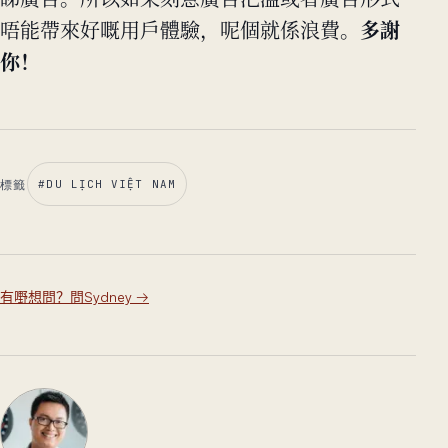
睇廣告。所以如果刻意廣告氾濫或者廣告形式
唔能帶來好嘅用戶體驗，呢個就係浪費。
多謝
你！
標籤
#
DU LỊCH VIỆT NAM
有嘢想問？問Sydney
→