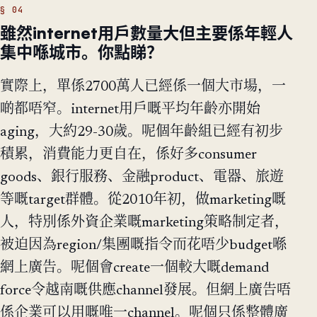
雖然internet用戶數量大但主要係年輕人
集中喺城市。你點睇？
實際上，單係2700萬人已經係一個大市場，一
啲都唔窄。internet用戶嘅平均年齡亦開始
aging，大約29-30歲。呢個年齡組已經有初步
積累，消費能力更自在，係好多consumer
goods、銀行服務、金融product、電器、旅遊
等嘅target群體。從2010年初，做marketing嘅
人，特別係外資企業嘅marketing策略制定者，
被迫因為region/集團嘅指令而花唔少budget喺
網上廣告。呢個會create一個較大嘅demand
force令越南嘅供應channel發展。但網上廣告唔
係企業可以用嘅唯一channel。呢個只係整體廣