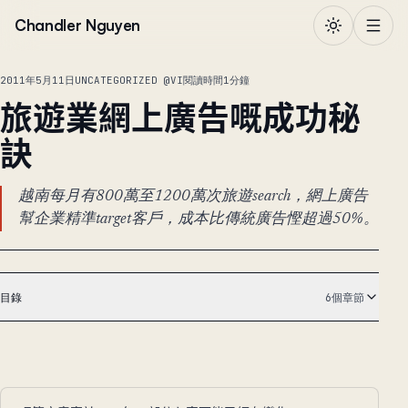
跳到正文
Chandler Nguyen
2011年5月11日
UNCATEGORIZED @VI
閱讀時間1分鐘
旅遊業網上廣告嘅成功秘
訣
越南每月有800萬至1200萬次旅遊search，網上廣告
幫企業精準target客戶，成本比傳統廣告慳超過50%。
目錄
6個章節