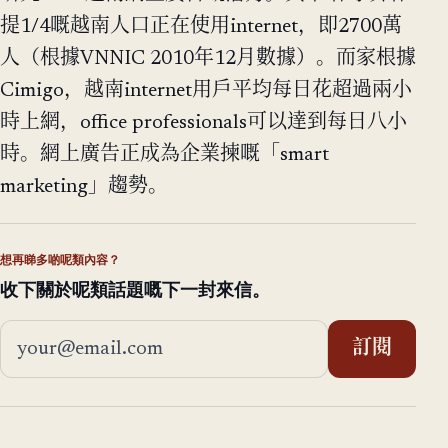
提1/4嘅越南人口正在使用internet，即2700萬
人（根據VNNIC 2010年12月數據）。而家根據
Cimigo，越南internet用戶平均每日花超過兩小
時上網，office professionals可以達到每日八小
時。網上廣告正成為企業揀嘅「smart
marketing」趨勢。
想再睇多啲呢類內容？
收下關於呢類話題嘅下一封來信。
電郵地址
訂閱