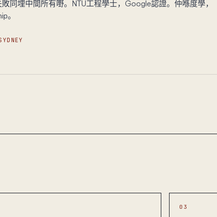
敗同埋中間所有嘢。NTU工程學士，Google認證。仲喺度學，
ip。
SYDNEY
03