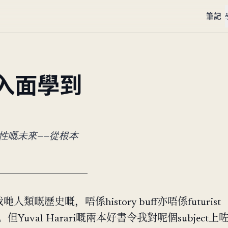
筆記
嘅書入面學到
神性嘅未來——從根本
人類嘅歷史嘅，唔係history buff亦唔係futurist
ast。但Yuval Harari嘅兩本好書令我對呢個subject上