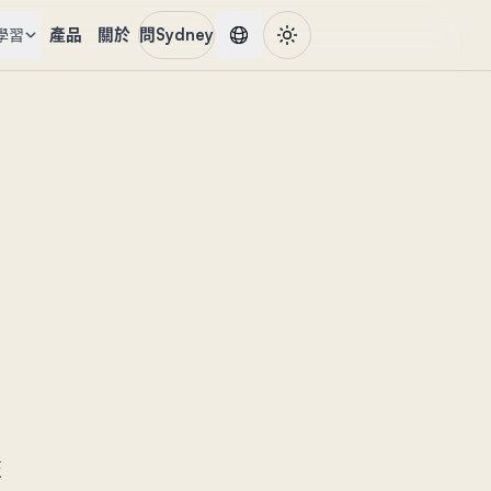
產品
關於
問Sydney
學習
咗