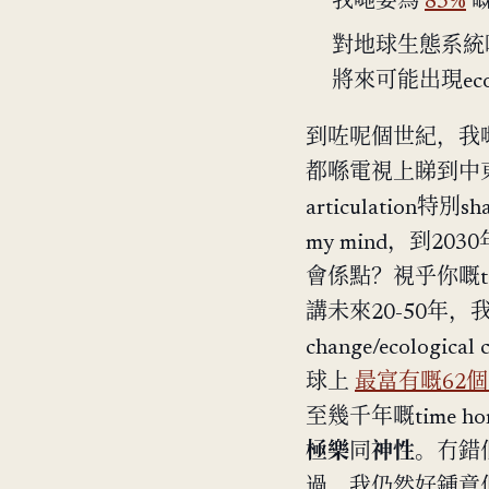
我哋要為
83%
嘅
對地球生態系統嘅m
將來可能出現ecolog
到咗呢個世紀，我
都喺電視上睇到中東或
articulation特
my mind，到20
會係點？視乎你嘅ti
講未來20-50年，我哋最
change/ecologic
球上
最富有嘅62
至幾千年嘅time hori
極樂
同
神性
。冇錯佢
過。我仍然好鍾意佢嘅