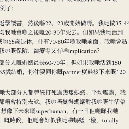
幾個例子：
學讀書，然後喺22、23歲開始做嘢。我哋做35-4
均我哋會喺之後嘅20-30年死去。但如果我哋活到
我哋65歲退休，仲有70-80年喺我哋前面。我哋會點
哋嘅保險、醫療等又有咩implication？
分人嘅婚姻最長60-70年。但如果我哋活到150
5歲結婚，你仲要同你嘅partner度過接下來嘅120
st我哋大部分人都曾經打死過幾隻螞蟻。平均嚟講，我
都唔會特別去諗。我哋唔覺得螞蟻對我哋嘅生活帶
家想像下未來嘅superhuman，有一日佢哋睇我哋
iens」嘅時候，佢哋會好似我哋睇螞蟻一樣，totally