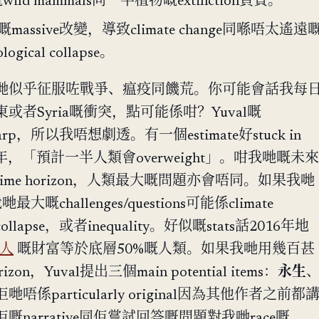
wild mammals同一半植物嘅extinction負責。
assive改變，導致climate change同喺唔太遙遠
ical collapse。
哋似乎征服咗戰爭、瘟疫同饑荒。你可能會話我每
者Syria嘅衝突，點可能係咁？Yuval嘅
別sharp，所以我唔想劇透。有一個estimate好stuck in
30年，「預計一半人類會overweight」。咁我哋嘅未來
me horizon，人類最大嘅問題亦會唔同。如果我哋
大嘅challenges/questions可能係climate
al collapse，或者inequality。好似嘅stats話2016年地
個人
嘅財富等於底層50%嘅人類。如果我哋用幾百甚
zon，Yuval提出三個main potential items：
永生
哋唔係particularly original因為其他作者之前都
narrative同佢嘗試回答嘅問題對我哋race嘅