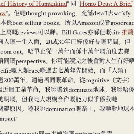
rief History of Humankind
" 同 "
Homo Deus: A Brief
ow
"。佢哋thought provoking，充滿detail去satisfy
係best selling books，所以Amazon或者goodrea
千上萬嘅reviews可以睇。Bill Gates亦喺佢嘅site
推薦
通人嘅一生入面，20或30年已經係好長嘅時間。但
oom out，唔單止從一萬年而係十萬年嘅角度去睇
嘅perspective。你可能讀完之後會對人生有好
ific嘅人類race喺過去
七萬年
先開始，而「人類」
00萬年。通過唔同嘅革命，從cognitive（文字）
，再到最近嘅工業革命，我哋嚟到dominate地球。我哋唔
聰明嘅，但我哋大規模合作嘅能力似乎係我哋
後嘅關鍵原因。喺我哋domination嘅路上，我哋對地球
pact：