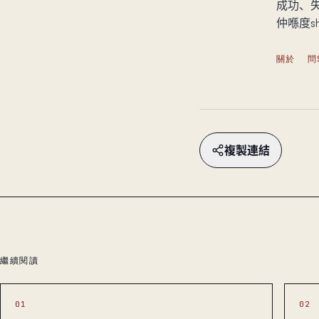
成功、失
仲喺度sh
關於
問
複製連結
繼續閱讀
01
02