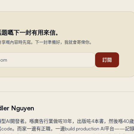
話題嘅下一封有用來信。
分享嘅內容時先寫。下一封準備好，我就會寄俾你。
訂閱
ler Nguyen
型AI開發者。喺廣告行業做咗18年，出版咗4本書，然後喺40歲
ode。而家一邊有正職，一邊build production AI平台——記