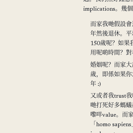
implications。
而家我哋假設會返
年然後退休。平
150歲呢？如果
用呢啲時間？對我
婚姻呢？而家大部
歲，即係如果你3
年 :)
又或者我tru
哋打死好多螞蟻
嚟咩value。而
「homo sap