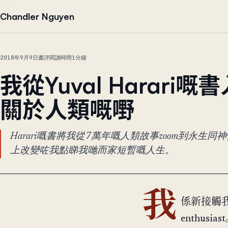
跳到正文
Chandler Nguyen
2018年9月9日
書評
閱讀時間1分鐘
我從Yuval Harari
關於人類嘅嘢
Harari嘅書將我從7萬年嘅人類故事zoom到永生同
上改變咗我點睇我哋而家短暫嘅人生。
我
係新接觸我哋
enthusi