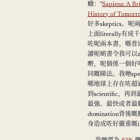
癮："
Sapiens: A B
History of Tomorr
好多skeptics。呢兩本
上面literally有成
咗呢兩本書。喺普
讀呢啲書令我可以z
嘢，呢個係一個好唔同
同嘅睇法。我哋spec
喺地球上存在咗超過2
到scientific
最強、最快或者最
domination背
身造成咗好嚴重嘅im