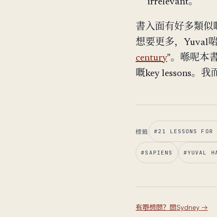
irrelevant。
書入面有好多類似嘅e
想要更多，Yuval
century
"。喺呢本書入
嘅key lessons。我
標籤
#
21 LESSONS FOR 
#
SAPIENS
#
YUVAL H
有嘢想問？問Sydney
→