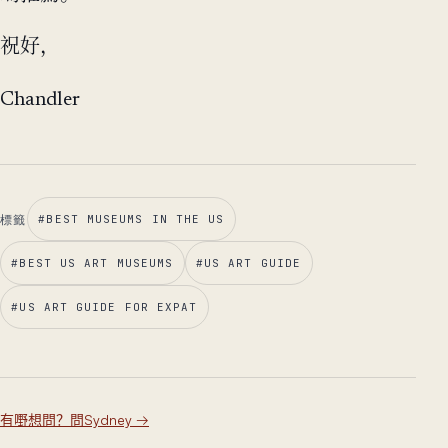
祝好，
Chandler
標籤
#
BEST MUSEUMS IN THE US
#
BEST US ART MUSEUMS
#
US ART GUIDE
#
US ART GUIDE FOR EXPAT
有嘢想問？問Sydney
→