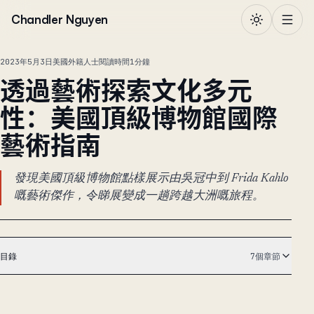
跳到正文
Chandler Nguyen
2023年5月3日
美國外籍人士
閱讀時間1分鐘
透過藝術探索文化多元
性：美國頂級博物館國際
藝術指南
發現美國頂級博物館點樣展示由吳冠中到 Frida Kahlo
嘅藝術傑作，令睇展變成一趟跨越大洲嘅旅程。
目錄
7個章節