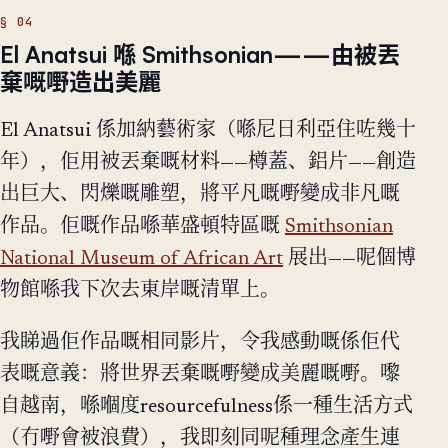
El Anatsui 喺 Smithsonian——由被丟
棄嘅嘢造出美麗
El Anatsui 係加納藝術家（喺尼日利亞住咗幾十
年），佢用被丟棄嘅材料——樽蓋、鋁片——創造
出巨大、閃爍嘅雕塑，將平凡嘅嘢變成非凡嘅
作品。佢嘅作品喺華盛頓特區嘅
Smithsonian
National Museum of African Art
展出——呢個博
物館喺我下次去東岸嘅清單上。
我睇過佢作品嘅相同影片，令我感動嘅係佢代
表嘅意義：將世界丟棄嘅嘢變成美麗嘅嘢。嚟
自越南，喺嗰度resourcefulness係一種生活方式
（冇嘢會被浪費），我即刻同呢種理念產生連