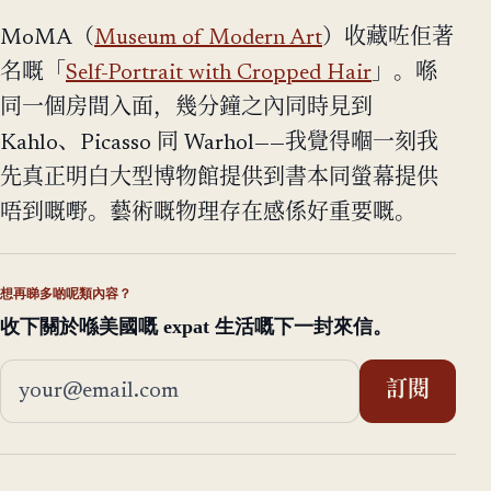
MoMA（
Museum of Modern Art
）收藏咗佢著
名嘅「
Self-Portrait with Cropped Hair
」。喺
同一個房間入面，幾分鐘之內同時見到
Kahlo、Picasso 同 Warhol——我覺得嗰一刻我
先真正明白大型博物館提供到書本同螢幕提供
唔到嘅嘢。藝術嘅物理存在感係好重要嘅。
想再睇多啲呢類內容？
收下關於喺美國嘅 expat 生活嘅下一封來信。
電郵地址
訂閱