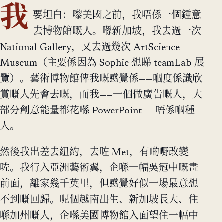
我
要坦白：嚟美國之前，我唔係一個鍾意
去博物館嘅人。喺新加坡，我去過一次
National Gallery，又去過幾次 ArtScience
Museum（主要係因為 Sophie 想睇 teamLab 展
覽）。藝術博物館俾我嘅感覺係——嗰度係識欣
賞嘅人先會去嘅，而我——一個做廣告嘅人，大
部分創意能量都花喺 PowerPoint——唔係嗰種
人。
然後我出差去紐約，去咗 Met，有啲嘢改變
咗。我行入亞洲藝術翼，企喺一幅吳冠中嘅畫
前面，離家幾千英里，但感覺好似一場最意想
不到嘅回歸。呢個越南出生、新加坡長大、住
喺加州嘅人，企喺美國博物館入面望住一幅中