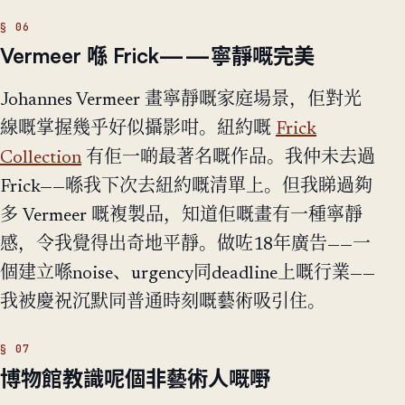
Vermeer 喺 Frick——寧靜嘅完美
Johannes Vermeer 畫寧靜嘅家庭場景，佢對光
線嘅掌握幾乎好似攝影咁。紐約嘅
Frick
Collection
有佢一啲最著名嘅作品。我仲未去過
Frick——喺我下次去紐約嘅清單上。但我睇過夠
多 Vermeer 嘅複製品，知道佢嘅畫有一種寧靜
感，令我覺得出奇地平靜。做咗18年廣告——一
個建立喺noise、urgency同deadline上嘅行業——
我被慶祝沉默同普通時刻嘅藝術吸引住。
博物館教識呢個非藝術人嘅嘢