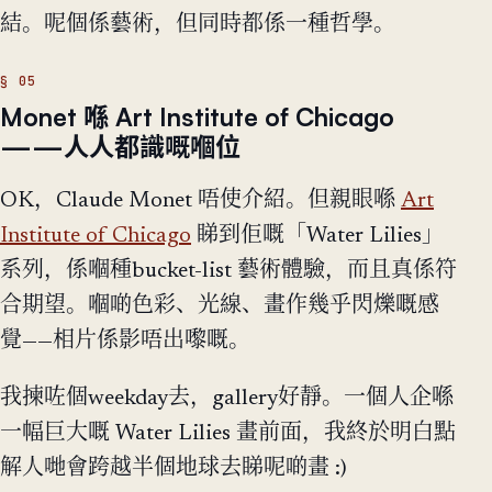
結。呢個係藝術，但同時都係一種哲學。
Monet 喺 Art Institute of Chicago
——人人都識嘅嗰位
OK，Claude Monet 唔使介紹。但親眼喺
Art
Institute of Chicago
睇到佢嘅「Water Lilies」
系列，係嗰種bucket-list 藝術體驗，而且真係符
合期望。嗰啲色彩、光線、畫作幾乎閃爍嘅感
覺——相片係影唔出嚟嘅。
我揀咗個weekday去，gallery好靜。一個人企喺
一幅巨大嘅 Water Lilies 畫前面，我終於明白點
解人哋會跨越半個地球去睇呢啲畫 :)