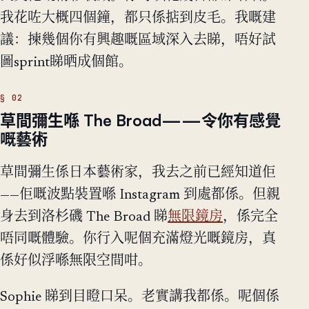
我花咗大概四個鐘，都只係掂到皮毛。我嘅建
議：揀幾個你有興趣嘅區域深入去睇，唔好試
圖sprint睇晒成個館。
草間彌生喺 The Broad——令你有感覺
嘅藝術
草間彌生係日本藝術家，我去之前已經知道佢
——佢嘅波點裝置喺 Instagram 到處都係。但親
身去到洛杉磯 The Broad 睇
無限鏡房
，係完全
唔同嘅體驗。你行入呢個充滿燈光嘅鏡房，真
係好似浮喺無限空間咁。
Sophie 睇到目瞪口呆。老實講我都係。呢個係