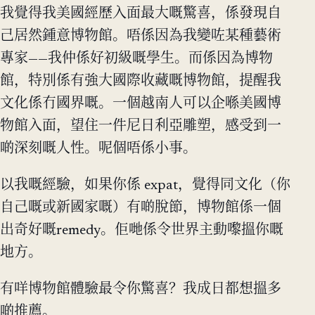
我覺得我美國經歷入面最大嘅驚喜，係發現自
己居然鍾意博物館。唔係因為我變咗某種藝術
專家——我仲係好初級嘅學生。而係因為博物
館，特別係有強大國際收藏嘅博物館，提醒我
文化係冇國界嘅。一個越南人可以企喺美國博
物館入面，望住一件尼日利亞雕塑，感受到一
啲深刻嘅人性。呢個唔係小事。
以我嘅經驗，如果你係 expat，覺得同文化（你
自己嘅或新國家嘅）有啲脫節，博物館係一個
出奇好嘅remedy。佢哋係令世界主動嚟搵你嘅
地方。
有咩博物館體驗最令你驚喜？我成日都想搵多
啲推薦。