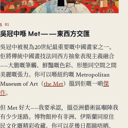
吳冠中喺 Met——東西方交匯
吳冠中被視為20世紀最重要嘅中國畫家之一。
佢將傳統中國畫技法同西方抽象表現主義融合
——大膽嘅筆觸、鮮豔嘅色彩、形態同空間之間
美麗嘅張力。你可以喺紐約嘅 Metropolitan
Museum of Art（
the Met
）搵到佢嘅一啲
傑
作
。
但 Met 好大——我要承認，搵亞洲藝術區嗰陣我
有少少迷路。博物館仲有非洲、伊斯蘭同原住
民文化嘅精彩收藏。你可以花幾日都睇唔晒。