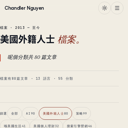
跳到正文
Chandler Nguyen
檔案 · 2013 — 至今
美國外籍人士
檔案。
呢個分類共 80 篇文章
檔案有80篇文章
·
13
語言
·
55
分類
篩選
全部
AI
90
美國外籍人士
80
策略
99
喺美國生活
41
美國個人理財
32
搜索引擎營銷
46