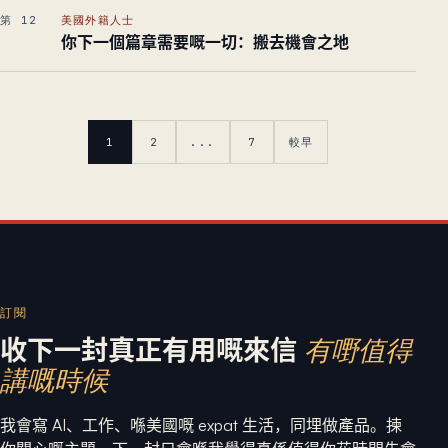
第 12
美國外籍人士
你下一個篇章需要嘅一切：搬去機會之地
1
2
...
7
較早
訂閱
收下一封真正有用嘅來信
有嘢值得
講嘅時候
我會寫 AI、工作、喺美國嘅 expat 生活，同埋做產品。揀