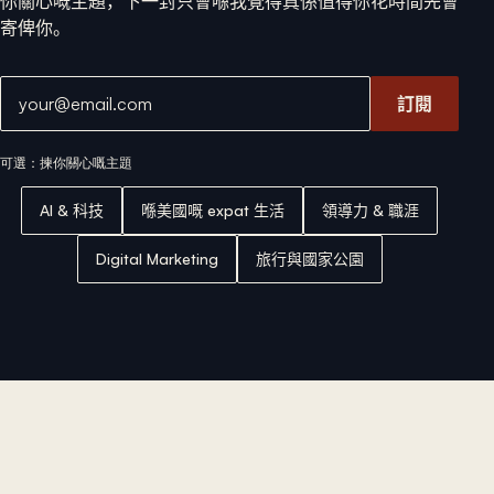
你關心嘅主題，下一封只會喺我覺得真係值得你花時間先會
寄俾你。
電郵地址
訂閱
可選：揀你關心嘅主題
AI & 科技
喺美國嘅 expat 生活
領導力 & 職涯
Digital Marketing
旅行與國家公園