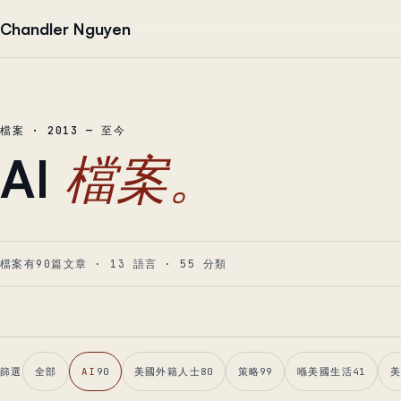
跳到正文
Chandler Nguyen
檔案 · 2013 — 至今
AI
檔案。
檔案有90篇文章
·
13
語言
·
55
分類
篩選
全部
AI
90
美國外籍人士
80
策略
99
喺美國生活
41