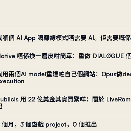
我嗰個 AI App 嘅離線模式唔需要 AI。佢需要嘅係
Native 唔係換一層皮咁簡單：重做 DIALØGUE 個 
我用兩個AI model重建咗自己個網站：Opus做des
xecution
Publicis 用 22 億美金其實買緊咩：關於 LiveRam
記
6 個月，3 個遊戲 project，0 個推出