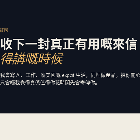
訂閱
收下一封真正有用嘅來信
得講嘅時候
我會寫 AI、工作、喺美國嘅 expat 生活，同埋做產品。揀你
只會喺我覺得真係值得你花時間先會寄俾你。