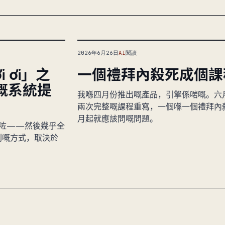
2026年6月26日
AI
閱讀
i ơi」之
一個禮拜內殺死成個課
嘅系統提
我喺四月份推出嘅產品，引擎係啱嘅。六
兩次完整嘅課程重寫，一個喺一個禮拜內
月起就應該問嘅問題。
閱讀咗——然後幾乎全
則嘅方式，取決於