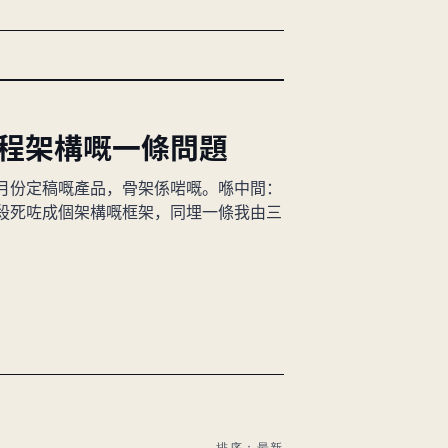
程架構嘅一條問題
月份定稿嘅產品，骨架係啱嘅。喺中間：
殺死咗成個架構嘅框架，同埋一條我由三
排序：最新