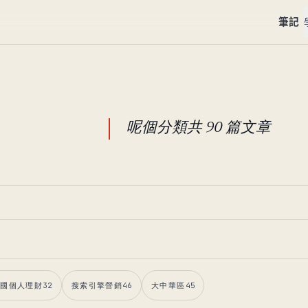
筆記
呢個分類共 90 篇文章
美國個人理財
32
搜索引擎營銷
46
大中華區
45