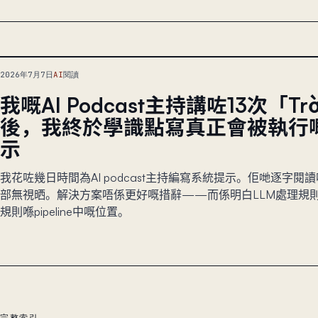
2026年7月7日
AI
閱讀
我嘅AI Podcast主持講咗13次「Trờ
後，我終於學識點寫真正會被執行
示
我花咗幾日時間為AI podcast主持編寫系統提示。佢哋逐字
部無視晒。解決方案唔係更好嘅措辭——而係明白LLM處理規
規則喺pipeline中嘅位置。
完整索引