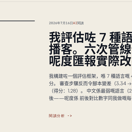
2026年7月16日
AI
閱讀
我評估咗 7 種語言
播客。六次管
呢度匯報實際改
我構建咗一個評估框架，喺 7 種語言嘅 4
分。 審查步驟反而令腳本變差（3.34 → 
（得分：1.28）。 中文係最弱嘅語言（
後——呢度係 前後對比數字同我做嘅每
閱讀分析