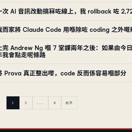
一次 AI 音訊改動搞冧咗線上，我 rollback 咗 2,72
我而家將 Claude Code 用喺除咗 coding 之
上完 Andrew Ng 嗰 7 堂課兩年之後：如果由今
年我會點走呢條路
將 Prova 真正整出嚟，code 反而係容易嗰部分
1
2
...
8
較早