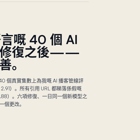
嘅 40 個 AI
線修復之後——
善。
0 個真實集數上為我嘅 AI 播客管線評
2.91）。所有引用 URL 都睇落係假嘅
2.88）。六項修復、一日同一個新模型之
一個更改。