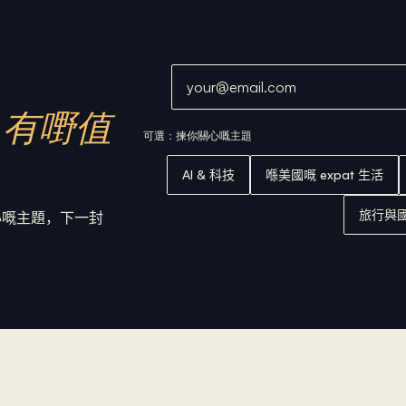
電郵地址
有嘢值
可選：揀你關心嘅主題
AI & 科技
喺美國嘅 expat 生活
旅行與
關心嘅主題，下一封