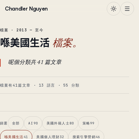
跳到正文
Chandler Nguyen
檔案 · 2013 — 至今
喺美國生活
檔案。
呢個分類共 41 篇文章
檔案有41篇文章
·
13
語言
·
55
分類
篩選
全部
AI
90
美國外籍人士
80
策略
99
喺美國生活
41
美國個人理財
32
搜索引擎營銷
46