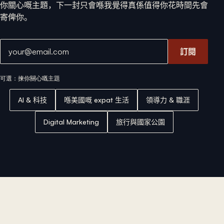
你關心嘅主題，下一封只會喺我覺得真係值得你花時間先會
寄俾你。
電郵地址
訂閱
可選：揀你關心嘅主題
AI & 科技
喺美國嘅 expat 生活
領導力 & 職涯
Digital Marketing
旅行與國家公園