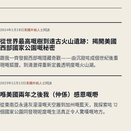
2024年1月18日
美國外籍人士
閱讀
從世界最高嘅樹到遠古火山遺跡：揭開美國
西部國家公園嘅秘密
跟我一齊發掘西部嘅隱藏奇觀——由沉寂咗成個世紀後重
現嘅狐狸，到清澈得重新定義透明度嘅火山湖。
2023年12月13日
美國外籍人士
閱讀
喺美國兩年之後我（仲係）感恩嘅嘢
從東南亞永遠灰濛濛嘅天空搬到加州嘅藍天，我探索咗 12
個國家公園同發現呢度嘅生活真正令人驚嘆嘅地方。