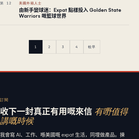
第 12
美國外籍人士
由新手變球迷：Expat 點樣投入 Golden State
Warriors 嘅籃球世界
1
2
3
4
較早
訂閱
收下一封真正有用嘅來信
有嘢值得
講嘅時候
我會寫 AI、工作、喺美國嘅 expat 生活，同埋做產品。揀