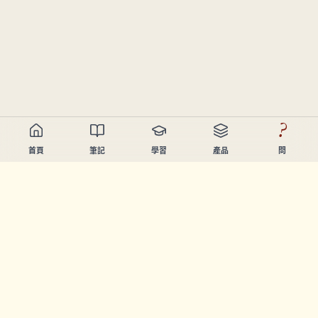
?
首頁
筆記
學習
產品
問
Chandler Nguyen
AI開發者、終身學習者、產品創造者。起緊幫人學習同創造
嘅工具。