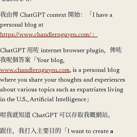
我由俾 ChatGPT context 開始：「I have a
personal blog at
https://www.chandlernguyen.com/」
ChatGPT 用咗 internet browser plugin，俾咗
我呢個答案「Your blog,
www.chandlernguyen.com
, is a personal blog
where you share your thoughts and experiences
about various topics such as expatriates living
in the U.S., Artificial Intelligence」
咁我就知道 ChatGPT 可以存取我嘅網站。
跟住，我打入主要目的「I want to create
a