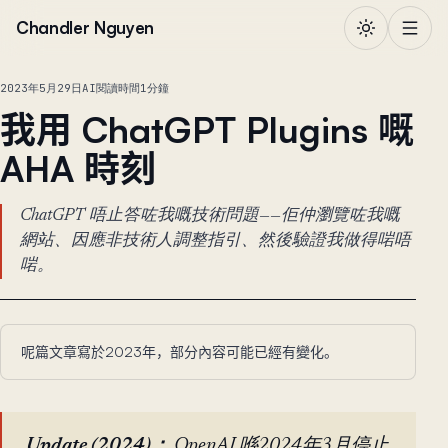
跳到正文
Chandler Nguyen
2023年5月29日
AI
閱讀時間1分鐘
我用 ChatGPT Plugins 嘅
AHA 時刻
ChatGPT 唔止答咗我嘅技術問題——佢仲瀏覽咗我嘅
網站、因應非技術人調整指引、然後驗證我做得啱唔
啱。
呢篇文章寫於2023年，部分內容可能已經有變化。
Update (2024)：
OpenAI 喺2024年3月停止