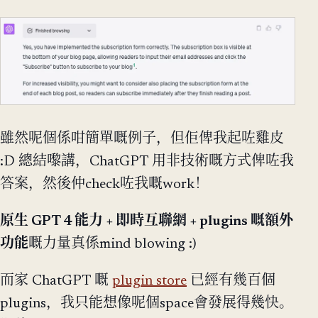
雖然呢個係咁簡單嘅例子，但佢俾我起咗雞皮
:D 總結嚟講，ChatGPT 用非技術嘅方式俾咗我
答案，然後仲check咗我嘅work！
原生 GPT 4 能力 + 即時互聯網 + plugins 嘅額外
功能
嘅力量真係mind blowing :)
而家 ChatGPT 嘅
plugin store
已經有幾百個
plugins，我只能想像呢個space會發展得幾快。