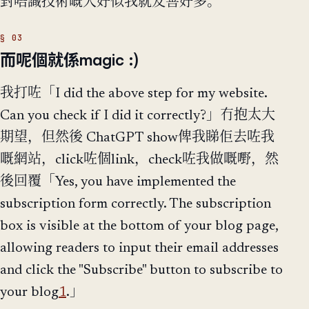
對唔識技術嘅人好似我就友善好多。
而呢個就係magic :)
我打咗「I did the above step for my website.
Can you check if I did it correctly?」冇抱太大
期望，但然後 ChatGPT show俾我睇佢去咗我
嘅網站，click咗個link，check咗我做嘅嘢，然
後回覆「Yes, you have implemented the
subscription form correctly. The subscription
box is visible at the bottom of your blog page,
allowing readers to input their email addresses
and click the "Subscribe" button to subscribe to
your blog​
1
​.」