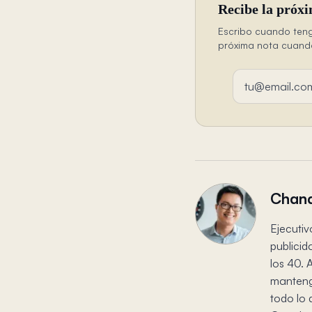
Recibe la próxi
Escribo cuando teng
próxima nota cuando 
Dirección de em
Chand
Ejecutiv
publicid
los 40. 
mantengo
todo lo 