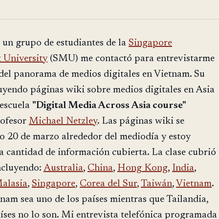
 un grupo de estudiantes de la
Singapore
University
(SMU) me contactó para entrevistarme
 del panorama de medios digitales en Vietnam. Su
uyendo páginas wiki sobre medios digitales en Asia
 escuela
"Digital Media Across Asia course"
rofesor
Michael Netzley
. Las páginas wiki se
o 20 de marzo alrededor del mediodía y estoy
 cantidad de información cubierta. La clase cubrió
incluyendo:
Australia
,
China
,
Hong Kong
,
India
,
alasia
,
Singapore
,
Corea del Sur
,
Taiwán
,
Vietnam
.
nam sea uno de los países mientras que Tailandia,
aíses no lo son. Mi entrevista telefónica programada