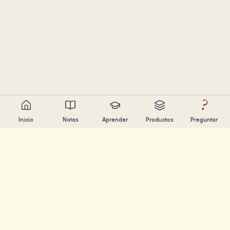
?
Inicio
Notas
Aprender
Productos
Preguntar
Chandler Nguyen
Constructor de IA, aprendiz de por vida y creador de
productos. Construyendo herramientas que ayudan a la