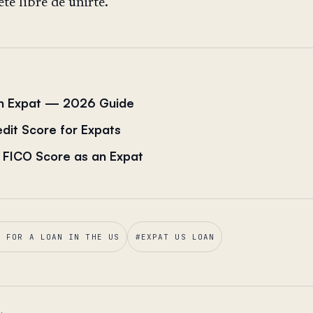
te libre de unirte.
 an Expat — 2026 Guide
edit Score for Expats
 FICO Score as an Expat
G FOR A LOAN IN THE US
#
EXPAT US LOAN