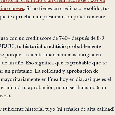
historial crediticio a un credit score de 720+ en
inco meses
. Si no tienes un credit score sólido, tus
que te aprueben un préstamo son prácticamente
cluso con un credit score de 740+ después de 8-9
EE.UU., tu
historial
crediticio
probablemente
re
porque tu cuenta financiera más antigua en
de un año. Eso significa que es
probable
que
te
tar un préstamo. La solicitud y aprobación de
mayoritariamente en línea hoy en día, así que es el
terminará tu aprobación, no un ser humano (con
ivos).
suficiente historial tuyo (ni señales de alta calidad)