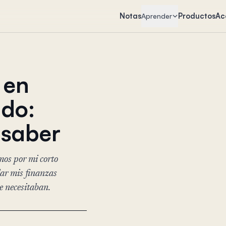
Notas
Productos
Ac
Aprender
 en
ado:
 saber
mos por mi corto
dar mis finanzas
e necesitaban.