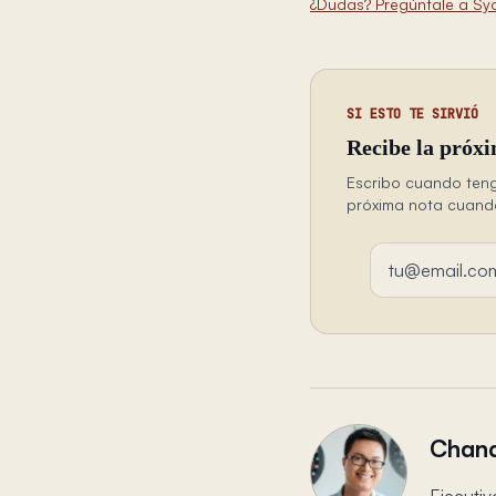
¿Dudas? Pregúntale a Sy
SI ESTO TE SIRVIÓ
Recibe la próxi
Escribo cuando teng
próxima nota cuando 
Dirección de em
Chand