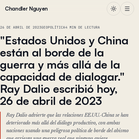
Saltar al contenido
Chandler Nguyen
26 DE ABRIL DE 2023
GEOPOLÍTICA
4 MIN DE LECTURA
"Estados Unidos y China
están al borde de la
guerra y más allá de la
capacidad de dialogar."
Ray Dalio escribió hoy,
26 de abril de 2023
Ray Dalio advierte que las relaciones EE.UU.-China se han
deteriorado más allá del diálogo productivo, con ambas
naciones usando una peligrosa política de borde del abismo
que arriesga una guerra real que ninguno quiere.