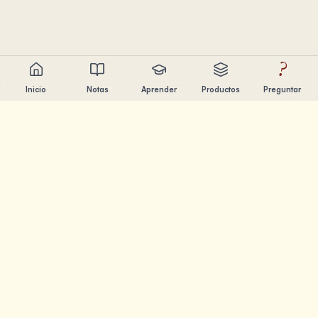
?
Inicio
Notas
Aprender
Productos
Preguntar
Chandler Nguyen
Constructor de IA, aprendiz de por vida y creador de
productos. Construyendo herramientas que ayudan a la
gente a aprender y crear.
PÁGINAS