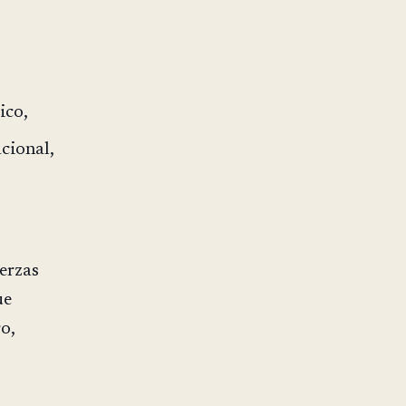
ico,
acional,
erzas
ue
o,