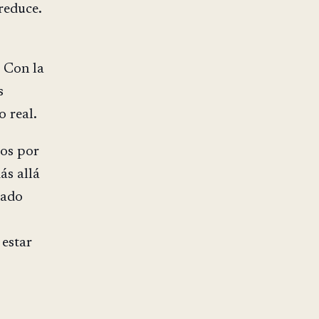
 reduce.
. Con la
s
o real.
tos por
ás allá
rado
estar