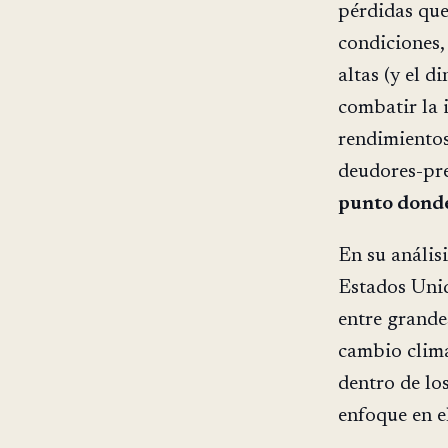
pérdidas que
condiciones,
altas (y el d
combatir la 
rendimientos
deudores-pre
punto donde
En su análisi
Estados Unid
entre grande
cambio climát
dentro de lo
enfoque en e