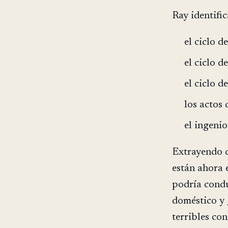
Ray identifi
el ciclo 
el ciclo d
el ciclo d
los actos 
el ingeni
Extrayendo d
están ahora 
podría condu
doméstico y 
terribles con