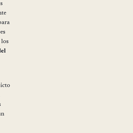
as
nte
para
res
 los
del
icto
l
s
un