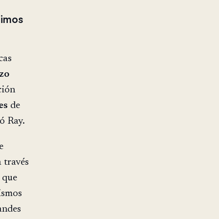
gimos
cas
azo
ción
es
de
ió Ray.
e
 través
o que
mismos
andes