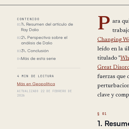
P
CONTENIDO
ara qu
1\. Resumen del artículo de
01
Ray Dalio
trabaj
2\. Perspectiva sobre el
02
Changing Wo
análisis de Dalio
leído en la 
3\. Conclusión
03
titulado "
Whe
Más de esta serie
04
Great Disord
fuerzas que 
4 MIN DE LECTURA
Más en Geopolítica
perturbacion
ACTUALIZADO 22 DE FEBRERO DE
clave y comp
2026
1. Resume