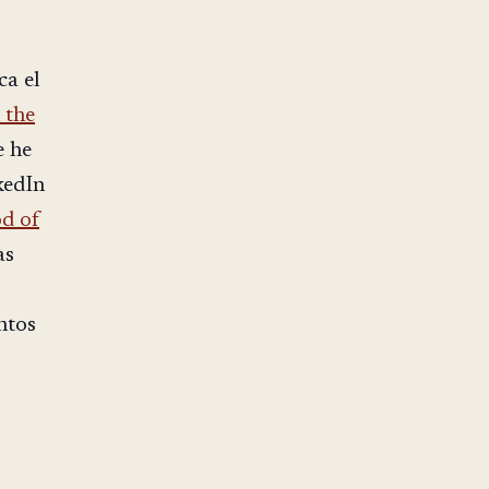
ca el
 the
e he
kedIn
od of
as
ntos