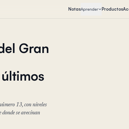
Notas
Productos
Ac
Aprender
del Gran
 últimos
 número 13, con niveles
re donde se avecinan