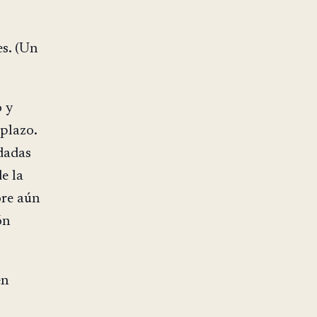
es. (Un
o y
plazo.
 dadas
e la
ore aún
ón
en