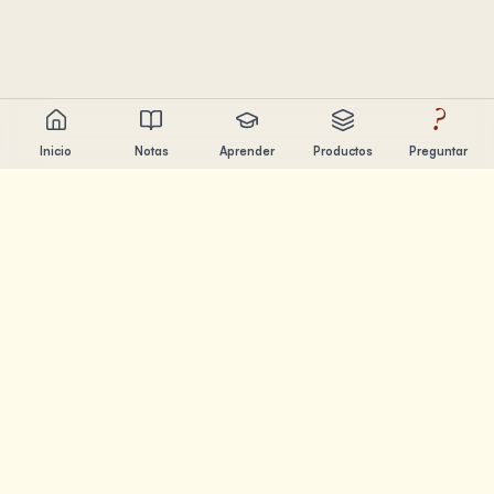
?
Inicio
Notas
Aprender
Productos
Preguntar
Chandler Nguyen
Constructor de IA, aprendiz de por vida y creador de
productos. Construyendo herramientas que ayudan a la
gente a aprender y crear.
PÁGINAS