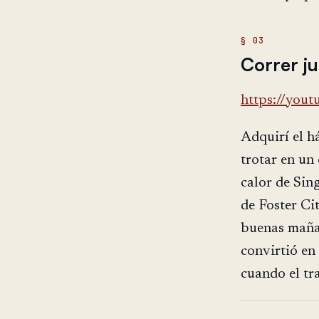
Correr j
https://you
Adquirí el h
trotar en un
calor de Sin
de Foster Cit
buenas mañan
convirtió en
cuando el tr