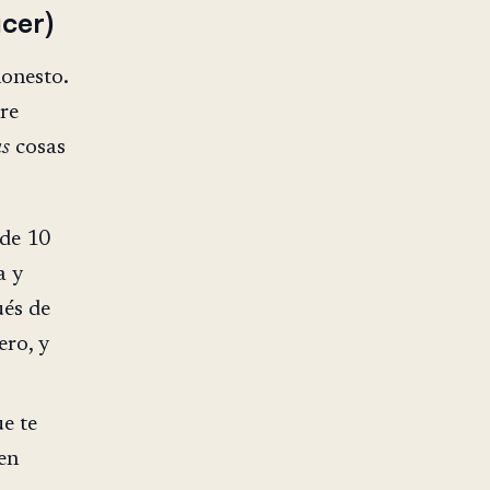
acer)
honesto.
re
as
cosas
de 10
a y
és de
ero, y
e te
en