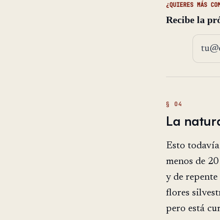
¿QUIERES MÁS CO
Recibe la pr
Direcc
La natur
Esto todaví
menos de 20 
y de repente
flores silves
pero está cu