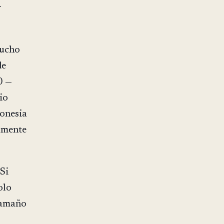
r
mucho
de
0 —
io
onesia
amente
Si
olo
tamaño