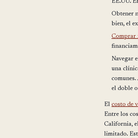
EE.UU. En 
Obtener 
bien, el 
Comprar n
financiam
Navegar 
una clíni
comunes. 
el doble 
El
costo de 
Entre los cos
California, 
limitado. Es