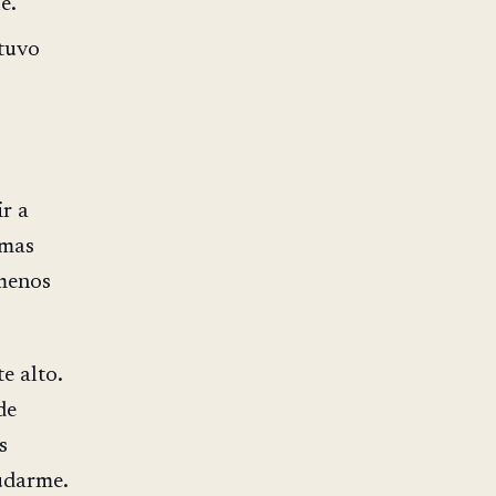
e.
tuvo
r a
omas
 menos
e alto.
de
s
udarme.