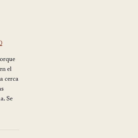
0
porque
en el
ta cerca
as
a. Se
o