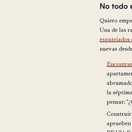
No todo e
Quiero empez
Una de las r
expatriados
nuevas desde
Encontrar
apartamen
abrumados
la séptima
pensar: "
Construir
aprueben 