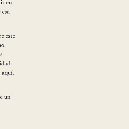
ir en
e esa
re esto
no
os
idad.
 aquí.
ne un