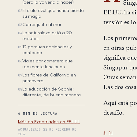
(pero lo volvería a hacer)
Singa
El cielo azul que nunca pierde
02
EE.UU. ha sid
su magia
tensión es lo
Correr junto al mar
03
La naturaleza está a 20
04
minutos
Los primeros
12 parques nacionales y
05
en otras publ
contando
significa qu
Viajes por carretera que
06
realmente funcionan
Singapur que
Las flores de California en
07
Otras semana
primavera
Las dos cosa
La educación de Sophie:
08
diferente, de buena manera
Aquí está po
desafío.
6 MIN DE LECTURA
Más en Expatriados en EE.UU.
ACTUALIZADO 22 DE FEBRERO DE
2026