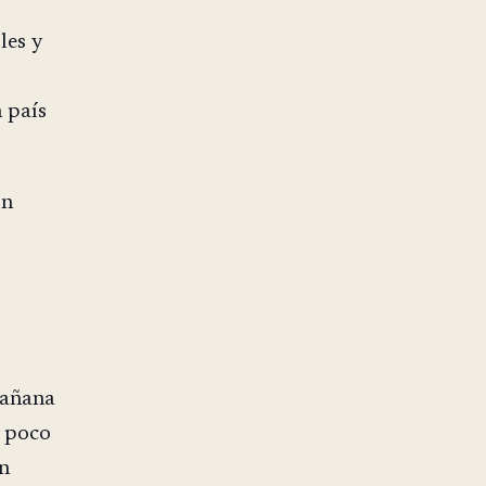
les y
 país
on
mañana
n poco
on