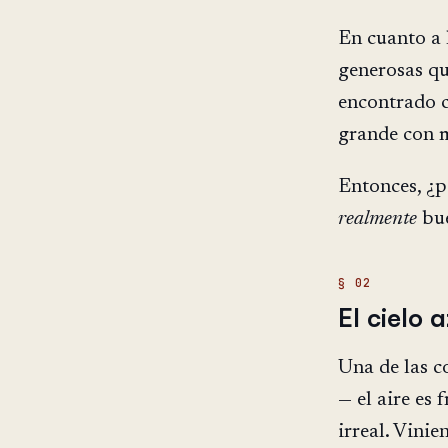
En cuanto a
generosas qu
encontrado c
grande con m
Entonces, ¿p
realmente
bue
El cielo
Una de las c
— el aire es 
irreal. Vinie