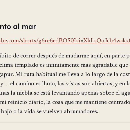
unto al mar
tube.com/shorts/g6re6edBO50?si=XkI-sQaJcb4wskx
ábito de correr después de mudarme aquí, en parte 
 clima templado es infinitamente más agradable que 
gapur. Mi ruta habitual me lleva a lo largo de la cos
y — el camino es llano, las vistas son abiertas, y en l
as la niebla se está levantando apenas sobre el agu
 mi reinicio diario, la cosa que me mantiene centrad
abajo o la vida se vuelven abrumadores.