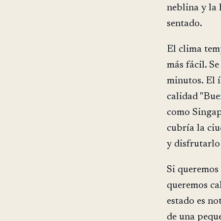
neblina y la
sentado.
El clima tem
más fácil. S
minutos. El í
calidad "Buen
como Singapu
cubría la ci
y disfrutarlo
Si queremos 
queremos cal
estado es no
de una pequ