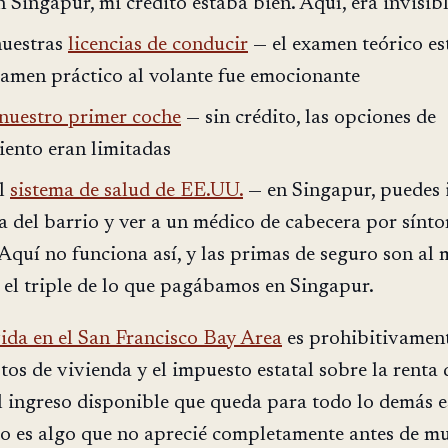
Singapur, mi crédito estaba bien. Aquí, era invisibl
nuestras
licencias de conducir
— el examen teórico es
examen práctico al volante fue emocionante
uestro primer coche
— sin crédito, las opciones de
iento eran limitadas
el
sistema de salud de EE.UU.
— en Singapur, puedes i
ca del barrio y ver a un médico de cabecera por sínt
Aquí no funciona así, y las primas de seguro son al
o el triple de lo que pagábamos en Singapur.
vida en el San Francisco Bay Area
es prohibitivament
tos de vivienda y el impuesto estatal sobre la renta 
el ingreso disponible que queda para todo lo demás e
to es algo que no aprecié completamente antes de m