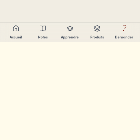
?
Accueil
Notes
Apprendre
Produits
Demander
Chandler Nguyen
Developpeur IA, eternel apprenant et createur de produits.
Je construis des outils qui aident les gens a apprendre et
creer.
PAGES