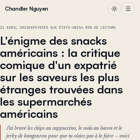
Aller au contenu
Chandler Nguyen
21 AVRIL 2023
EXPATRIÉS AUX ÉTATS-UNIS
4 MIN DE LECTURE
L'énigme des snacks
américains : la critique
comique d'un expatrié
sur les saveurs les plus
étranges trouvées dans
les supermarchés
américains
J'ai bravé les chips au cappuccino, le soda au bacon et le
jerky de kangourou pour que tu n'aies pas à le faire — voici